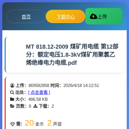
首页
下载中心
上传
MT 818.12-2009 煤矿用电缆 第12部
分：额定电压1.8-3kV煤矿用聚氯乙
烯绝缘电力电缆.pdf
上传：
869582858
时间：
2026/4/18 14:12:51
出处：
[ 点击查看 ]
大小：
486.58 KB
页数：
8
下载：
2
20
2
需：
金币
声望