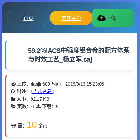
首页
下载中心
上传
59.2%IACS中强度铝合金的配方体系
与时效工艺_杨立军.caj
上传：
tianjin609
时间：
2019/9/13 15:23:06
出处：
[ 点击查看 ]
大小：
92.17 KB
页数：
0
下载：
5
10
需：
金币