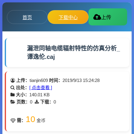
首页
下载中心
上传
漏泄同轴电缆辐射特性的仿真分析_
谭逸伦.caj
上传：
tianjin609
时间：
2019/9/13 15:24:28
出处：
[ 点击查看 ]
大小：
140.01 KB
页数：
0
下载：
0
10
需：
金币