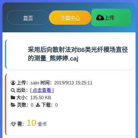
首页
下载中心
上传
采用后向散射法对B6类光纤模场直径
的测量_熊婷婷.caj
上传：
sato
时间：
2019/9/13 15:25:11
出处：
[ 点击查看 ]
大小：
135.50 KB
页数：
0
下载：
0
10
需：
金币