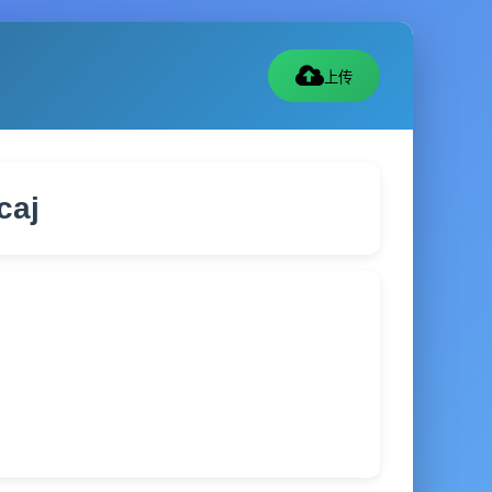
上传
aj