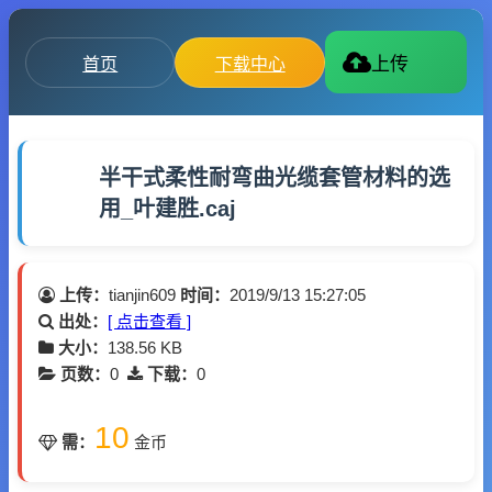
首页
下载中心
上传
半干式柔性耐弯曲光缆套管材料的选
用_叶建胜.caj
上传：
tianjin609
时间：
2019/9/13 15:27:05
出处：
[ 点击查看 ]
大小：
138.56 KB
页数：
0
下载：
0
10
需：
金币