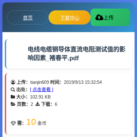
首页
下载中心
上传
电线电缆铜导体直流电阻测试值的影
响因素_褚春平.pdf
上传：
tianjin609
时间：
2019/9/13 15:32:54
出处：
[ 点击查看 ]
大小：
102.91 KB
页数：
2
下载：
6
10
需：
金币