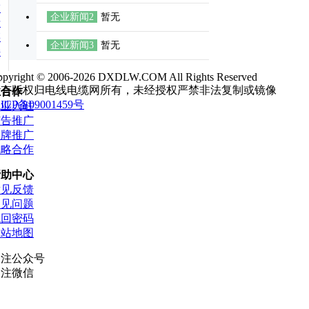
友
企业新闻2
暂无
情
链
企业新闻3
暂无
接
企
opyright © 2006-2026 DXDLW.COM All Rights Reserved
所有版权归电线电缆网所有，未经授权严禁非法复制或镜像
业合作
ICP备09001459号
企业入驻
广告推广
品牌推广
战略合作
帮助中心
意见反馈
常见问题
找回密码
网站地图
关注公众号
关注微信