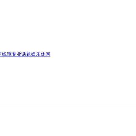
区
线缆专业话题
娱乐休闲