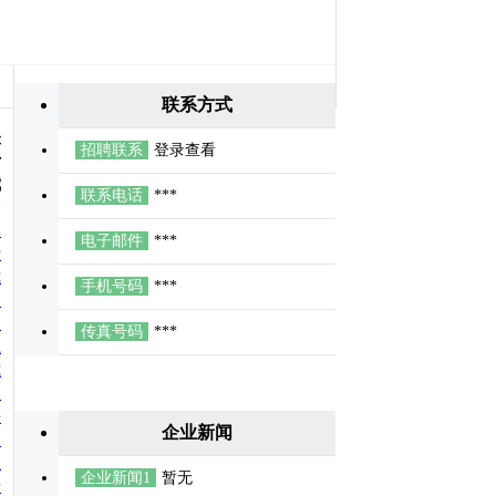
联系方式
关
招聘联系
登录查看
于
我
联系电话
***
们
关
电子邮件
***
于
我
手机号码
***
们
联
传真号码
***
系
我
们
快
企业新闻
速
注
企业新闻1
暂无
册