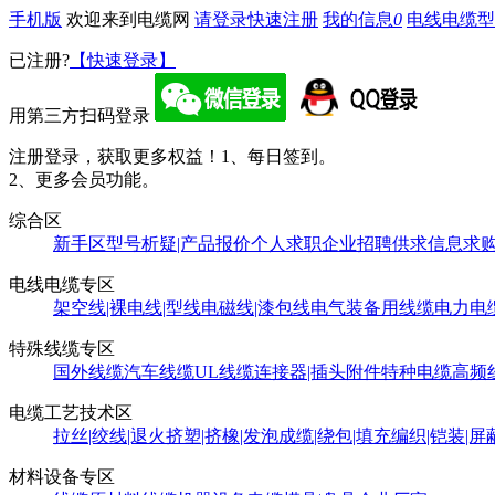
手机版
欢迎来到电缆网
请登录
快速注册
我的信息
0
电线电缆型
已注册?
【快速登录】
用第三方扫码登录
注册登录，获取更多权益！
1、每日签到。
2、更多会员功能。
综合区
新手区
型号析疑|产品报价
个人求职
企业招聘
供求信息
求
电线电缆专区
架空线|裸电线|型线
电磁线|漆包线
电气装备用线缆
电力电
特殊线缆专区
国外线缆
汽车线缆
UL线缆
连接器|插头附件
特种电缆
高频
电缆工艺技术区
拉丝|绞线|退火
挤塑|挤橡|发泡
成缆|绕包|填充
编织|铠装|屏
材料设备专区