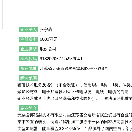
企业法人
张宇蔚
注册资本
6080万元
企业类型
股份公司
组织代码
91320206772498304J
所在地址
江苏省无锡市钱桥配套园区伟业路8号
经营范围
辐射技术服务及培训（不含发证），使用Ⅰ类、Ⅱ类、Ⅲ类、Ⅳ类
聚烯烃材料、电子加速器和束下传输系统、电线、电缆的制造
企业经营或禁止进出口的商品和技术除外）。（依法须经批准
企业简介
无锡爱邦辐射技术有限公司由江苏省交通厅省属全资国有企业
束下装置的研发、制造和辐射加工服务于一体的国家级高新技术
类型加速器，能量覆盖0.2~10MeV，产品填补了国内空白，