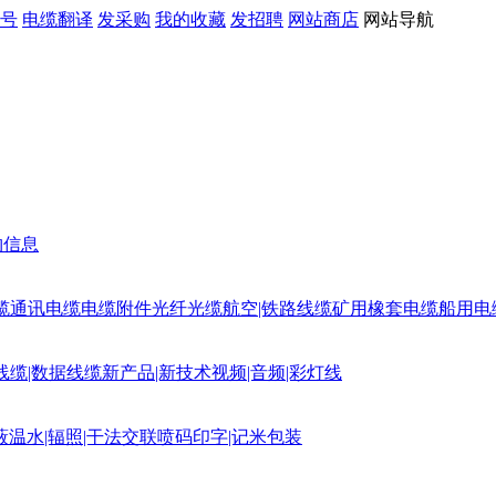
号
电缆翻译
发采购
我的收藏
发招聘
网站商店
网站导航
购信息
缆
通讯电缆
电缆附件
光纤光缆
航空|铁路线缆
矿用橡套电缆
船用电
线缆|数据线缆
新产品|新技术
视频|音频|彩灯线
蔽
温水|辐照|干法交联
喷码印字|记米包装