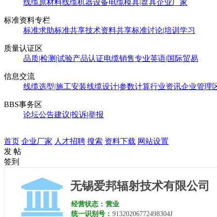
线缆原材料
线缆机器设备
电缆模具|盘具
企业厂家
标准资料专栏
标准求助
标准共享
技术资料共享
标准讨论|培训学习
质量认证区
品质|检测|试验
产品认证
电缆销售
专业英语|国际贸易
信息交流
线缆选型|施工安装
线缆设计|参数计算
行业资讯
企业管理
BBS事务区
论坛公告
建议|投诉|举报
首页
企业厂家
人才招聘
搜索
资料下载
网站设置
发 帖
签到
无锡爱邦辐射技术有限公司
经营状态：
营业
统一识别号：
91320206772498304J