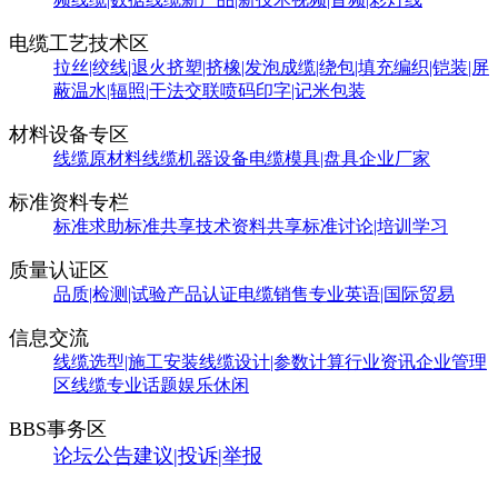
电缆工艺技术区
拉丝|绞线|退火
挤塑|挤橡|发泡
成缆|绕包|填充
编织|铠装|屏
蔽
温水|辐照|干法交联
喷码印字|记米包装
材料设备专区
线缆原材料
线缆机器设备
电缆模具|盘具
企业厂家
标准资料专栏
标准求助
标准共享
技术资料共享
标准讨论|培训学习
质量认证区
品质|检测|试验
产品认证
电缆销售
专业英语|国际贸易
信息交流
线缆选型|施工安装
线缆设计|参数计算
行业资讯
企业管理
区
线缆专业话题
娱乐休闲
BBS事务区
论坛公告
建议|投诉|举报