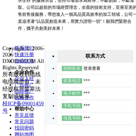
求生存”的服務宗旨，堅持市場需求為嚮導，不斷創新，不斷進
取。公司以超前的市場經營理念，全面的技術支持，至善至美
售前售後服務，帶您進入一個高品質高效率的加工領域，公司
直追求著“以品質創造未來，用實力證明一切”！願我們緊密合
作，攜手共創美好未來！
Copyright © 2006-
联系我们
2026
快速注册
联系方式
DXDLW.COM All
友情链接
Rights Reserved
招聘联系
登录查看
企业合作
所有版权归电线
企业入驻
电缆网所有，未
联系电话
***
广告推广
经授权严禁非法
品牌推广
电子邮件
***
复制或镜像
战略合作
桂ICP备09001459
手机号码
***
帮助中心
号
意见反馈
传真号码
***
常见问题
找回密码
网站地图