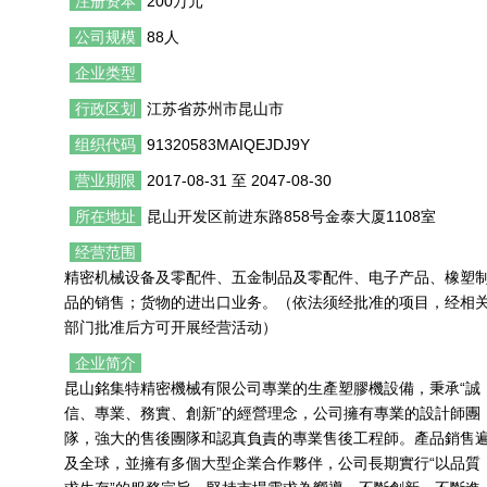
注册资本
200万元
公司规模
88人
企业类型
行政区划
江苏省苏州市昆山市
组织代码
91320583MAIQEJDJ9Y
营业期限
2017-08-31 至 2047-08-30
所在地址
昆山开发区前进东路858号金泰大厦1108室
经营范围
精密机械设备及零配件、五金制品及零配件、电子产品、橡塑
品的销售；货物的进出口业务。（依法须经批准的项目，经相
部门批准后方可开展经营活动）
企业简介
昆山銘集特精密機械有限公司專業的生產塑膠機設備，秉承“誠
信、專業、務實、創新”的經營理念，公司擁有專業的設計師團
隊，強大的售後團隊和認真負責的專業售後工程師。產品銷售
及全球，並擁有多個大型企業合作夥伴，公司長期實行“以品質