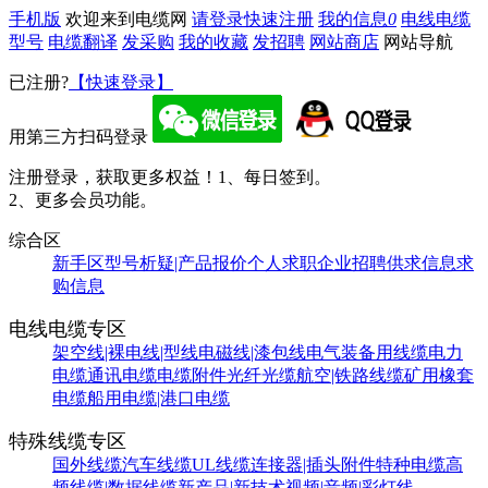
手机版
欢迎来到电缆网
请登录
快速注册
我的信息
0
电线电缆
型号
电缆翻译
发采购
我的收藏
发招聘
网站商店
网站导航
已注册?
【快速登录】
用第三方扫码登录
注册登录，获取更多权益！
1、每日签到。
2、更多会员功能。
综合区
新手区
型号析疑|产品报价
个人求职
企业招聘
供求信息
求
购信息
电线电缆专区
架空线|裸电线|型线
电磁线|漆包线
电气装备用线缆
电力
电缆
通讯电缆
电缆附件
光纤光缆
航空|铁路线缆
矿用橡套
电缆
船用电缆|港口电缆
特殊线缆专区
国外线缆
汽车线缆
UL线缆
连接器|插头附件
特种电缆
高
频线缆|数据线缆
新产品|新技术
视频|音频|彩灯线