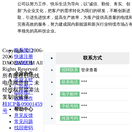
公司以努力工作、快乐生活为导向，以“诚信、勤俭、务实、创
新”为企业文化，把客户的需求转化为我们的研发，不断创新进
取，引进先进技术，提高生产效率，为客户提供高质量的电缆
完善高效的服务，努力建成国内新能源和新兴行业特缆市场占
率领先的高科技企业。
Copyright © 2006-
联系我们
2026
快速注册
联系方式
DXDLW.COM All
友情链接
Rights Reserved
招聘联系
登录查看
企业合作
所有版权归电线
企业入驻
电缆网所有，未
联系电话
***
广告推广
经授权严禁非法
品牌推广
电子邮件
***
复制或镜像
战略合作
桂ICP备09001459
手机号码
***
帮助中心
号
意见反馈
传真号码
***
常见问题
找回密码