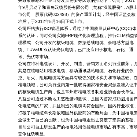
关政策鼓励和企业自身发展需要等因素的推动下，公司于2011
年9月启动了和青岛汉缆股份有限公司（简称“汉缆股份”，A股
市公司，股票代码002498）的资产重组计划，经中国证监会核
准后，于2012年5月16日正式上市。
公司严格执行ISO管理体系，通过了中国质量认证中心(CQC)体
系的认证，同时公司实施ERP现代化管理流程，推行CLM精益
理模式；公司开发的核级电缆、数据总线电缆、低电感方型电
缆、TUV&UL双认证光伏电缆，已广泛应用于核电、石化、通
讯、光伏等市场。
公司在特种电缆设计、开发、制造、营销方面名列行业前茅，
其是在核电站用核级电缆、移动通讯基站电缆、石化行业的仪
控、耐火、阻燃电缆等方面具有较强的技术实力和市场基础。
核电领域，公司为行业内第一批取得国家核安全局颁发准入证
的核级电缆生产商，也是常州市核电装备制造业协会会长单位
八益公司通过不断地工艺改进和测试，是国内首家成功启用国
化电缆料的厂家，并且制造的电缆均符合国际、国内行业标准
打破了核电缆料长期依赖国外供应商的垄断局面，为中国核电
全做出了自己的贡献，也为中国核电走出去奠定了坚实的基础
目前公司自主研发生产的核电站用仪控电缆市场占有率高，市
竞争优势明显。