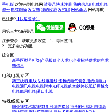
手机版
欢迎来到电缆网
请登录
快速注册
我的信息
0
电线电缆
型号
电缆翻译
发采购
我的收藏
发招聘
网站商店
网站导航
已注册?
【快速登录】
用第三方扫码登录
注册登录，获取更多权益！
1、每日签到。
2、更多会员功能。
综合区
新手区
型号析疑|产品报价
个人求职
企业招聘
供求信息
求
购信息
电线电缆专区
架空线|裸电线|型线
电磁线|漆包线
电气装备用线缆
电力
电缆
通讯电缆
电缆附件
光纤光缆
航空|铁路线缆
矿用橡套
电缆
船用电缆|港口电缆
特殊线缆专区
国外线缆
汽车线缆
UL线缆
连接器|插头附件
特种电缆
高
频线缆|数据线缆
新产品|新技术
视频|音频|彩灯线