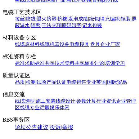
电缆工艺技术区
拉丝|绞线|退火
挤塑|挤橡|发泡
成缆|绕包|填充
编织|铠装|屏
蔽
温水|辐照|干法交联
喷码印字|记米包装
材料设备专区
线缆原材料
线缆机器设备
电缆模具|盘具
企业厂家
标准资料专栏
标准求助
标准共享
技术资料共享
标准讨论|培训学习
质量认证区
品质|检测|试验
产品认证
电缆销售
专业英语|国际贸易
信息交流
线缆选型|施工安装
线缆设计|参数计算
行业资讯
企业管理
区
线缆专业话题
娱乐休闲
BBS事务区
论坛公告
建议|投诉|举报