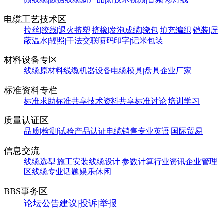
电缆工艺技术区
拉丝|绞线|退火
挤塑|挤橡|发泡
成缆|绕包|填充
编织|铠装|屏
蔽
温水|辐照|干法交联
喷码印字|记米包装
材料设备专区
线缆原材料
线缆机器设备
电缆模具|盘具
企业厂家
标准资料专栏
标准求助
标准共享
技术资料共享
标准讨论|培训学习
质量认证区
品质|检测|试验
产品认证
电缆销售
专业英语|国际贸易
信息交流
线缆选型|施工安装
线缆设计|参数计算
行业资讯
企业管理
区
线缆专业话题
娱乐休闲
BBS事务区
论坛公告
建议|投诉|举报