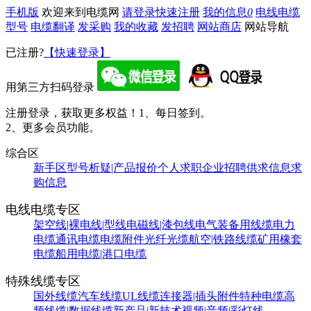
手机版
欢迎来到电缆网
请登录
快速注册
我的信息
0
电线电缆
型号
电缆翻译
发采购
我的收藏
发招聘
网站商店
网站导航
已注册?
【快速登录】
用第三方扫码登录
注册登录，获取更多权益！
1、每日签到。
2、更多会员功能。
综合区
新手区
型号析疑|产品报价
个人求职
企业招聘
供求信息
求
购信息
电线电缆专区
架空线|裸电线|型线
电磁线|漆包线
电气装备用线缆
电力
电缆
通讯电缆
电缆附件
光纤光缆
航空|铁路线缆
矿用橡套
电缆
船用电缆|港口电缆
特殊线缆专区
国外线缆
汽车线缆
UL线缆
连接器|插头附件
特种电缆
高
频线缆|数据线缆
新产品|新技术
视频|音频|彩灯线