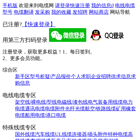
手机版
欢迎来到电缆网
请登录
快速注册
我的信息
0
电线电缆
型号
电缆翻译
发采购
我的收藏
发招聘
网站商店
网站导航
已注册?
【快速登录】
用第三方扫码登录
注册登录，获取更多权益！
1、每日签到。
2、更多会员功能。
综合区
新手区
型号析疑|产品报价
个人求职
企业招聘
供求信息
求
购信息
电线电缆专区
架空线|裸电线|型线
电磁线|漆包线
电气装备用线缆
电力
电缆
通讯电缆
电缆附件
光纤光缆
航空|铁路线缆
矿用橡套
电缆
船用电缆|港口电缆
特殊线缆专区
国外线缆
汽车线缆
UL线缆
连接器|插头附件
特种电缆
高