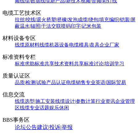
频线缆|数据线缆
新产品|新技术
视频|音频|彩灯线
电缆工艺技术区
拉丝|绞线|退火
挤塑|挤橡|发泡
成缆|绕包|填充
编织|铠装|屏
蔽
温水|辐照|干法交联
喷码印字|记米包装
材料设备专区
线缆原材料
线缆机器设备
电缆模具|盘具
企业厂家
标准资料专栏
标准求助
标准共享
技术资料共享
标准讨论|培训学习
质量认证区
品质|检测|试验
产品认证
电缆销售
专业英语|国际贸易
信息交流
线缆选型|施工安装
线缆设计|参数计算
行业资讯
企业管理
区
线缆专业话题
娱乐休闲
BBS事务区
论坛公告
建议|投诉|举报