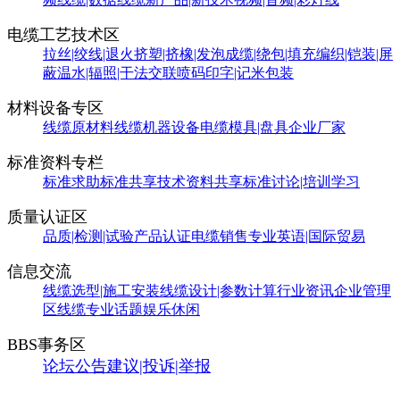
电缆工艺技术区
拉丝|绞线|退火
挤塑|挤橡|发泡
成缆|绕包|填充
编织|铠装|屏
蔽
温水|辐照|干法交联
喷码印字|记米包装
材料设备专区
线缆原材料
线缆机器设备
电缆模具|盘具
企业厂家
标准资料专栏
标准求助
标准共享
技术资料共享
标准讨论|培训学习
质量认证区
品质|检测|试验
产品认证
电缆销售
专业英语|国际贸易
信息交流
线缆选型|施工安装
线缆设计|参数计算
行业资讯
企业管理
区
线缆专业话题
娱乐休闲
BBS事务区
论坛公告
建议|投诉|举报