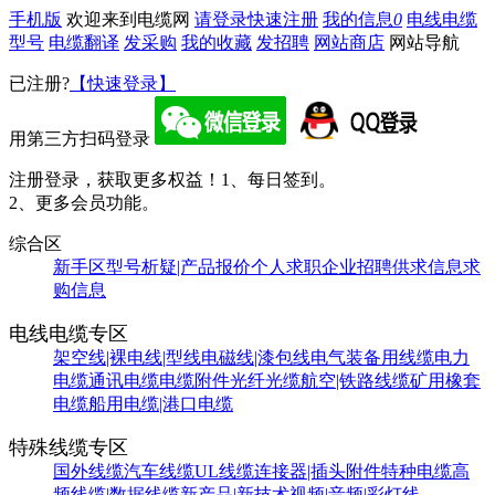
手机版
欢迎来到电缆网
请登录
快速注册
我的信息
0
电线电缆
型号
电缆翻译
发采购
我的收藏
发招聘
网站商店
网站导航
已注册?
【快速登录】
用第三方扫码登录
注册登录，获取更多权益！
1、每日签到。
2、更多会员功能。
综合区
新手区
型号析疑|产品报价
个人求职
企业招聘
供求信息
求
购信息
电线电缆专区
架空线|裸电线|型线
电磁线|漆包线
电气装备用线缆
电力
电缆
通讯电缆
电缆附件
光纤光缆
航空|铁路线缆
矿用橡套
电缆
船用电缆|港口电缆
特殊线缆专区
国外线缆
汽车线缆
UL线缆
连接器|插头附件
特种电缆
高
频线缆|数据线缆
新产品|新技术
视频|音频|彩灯线