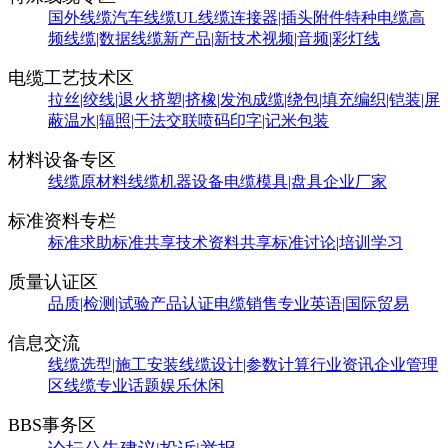
国外线缆
汽车线缆
UL线缆
连接器|插头附件
特种电缆
高
频线缆|数据线缆
新产品|新技术
视频|音频|彩灯线
电缆工艺技术区
拉丝|绞线|退火
挤塑|挤橡|发泡
成缆|绕包|填充
编织|铠装|屏
蔽
温水|辐照|干法交联
喷码印字|记米包装
材料设备专区
线缆原材料
线缆机器设备
电缆模具|盘具
企业厂家
标准资料专栏
标准求助
标准共享
技术资料共享
标准讨论|培训学习
质量认证区
品质|检测|试验
产品认证
电缆销售
专业英语|国际贸易
信息交流
线缆选型|施工安装
线缆设计|参数计算
行业资讯
企业管理
区
线缆专业话题
娱乐休闲
BBS事务区