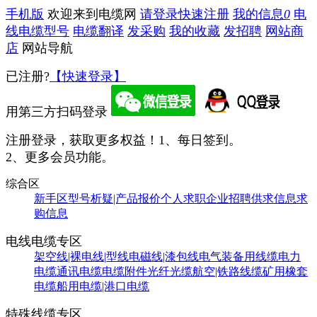
手机版
欢迎来到电缆网
请登录
快速注册
我的信息
0
电
线电缆型号
电缆翻译
发采购
我的收藏
发招聘
网站商
店
网站导航
已注册?
【快速登录】
用第三方扫码登录
注册登录，获取更多权益！
1、每日签到。
2、更多会员功能。
综合区
新手区
型号析疑|产品报价
个人求职
企业招聘
供求信息
求
购信息
电线电缆专区
架空线|裸电线|型线
电磁线|漆包线
电气装备用线缆
电力
电缆
通讯电缆
电缆附件
光纤光缆
航空|铁路线缆
矿用橡套
电缆
船用电缆|港口电缆
特殊线缆专区