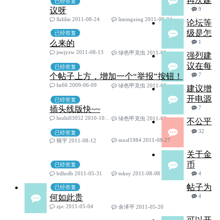
再次建
已经答复
议呀
9
llzlilin 2011-08-24
limingxing 2011-09-04
论坛等
级是怎
已经答复
么来的
1
jswjyzw 2011-08-13
绿色甲克虫 2011-08-29
强烈建
议在每
已经答复
个帖子上方，增加一个“举报”按钮！
7
lsr66 2009-06-09
绿色甲克虫 2011-08-29
建议增
开电源
已经答复
插头线版快~~
7
hezhi03052 2010-10-15
绿色甲克虫 2011-08-29
不公平
32
已经答复
mxsf1984 2011-08-27
狼宇 2011-08-12
关于金
币
已经答复
btlhrdb 2011-05-31
tokey 2011-08-08
4
帖子为
已经答复
何如此贵
4
zpc 2011-05-04
余泽平 2011-05-20