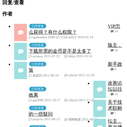
回复/查看
作者
VIP怎
已经答复
么获得？有什么权限？
24
appleseden 2008-03-15
zh022 2019-01-14
版主，
已经答复
下载所需的金币是不是太多了
18
acxswer 2011-07-22
lddys 2013-10-14
新手政
已经答复
策
8
xilyfed 2011-12-20
祝成功 2011-08-10
改善论
坛以往
已经答复
效果
16
gpt2006 2011-10-27
xilyfed 2011-12-20
关于技
术职称
已经答复
的一些疑问
7
jswjyzw 2011-08-13
湖南电缆 2011-09-13
坛主，