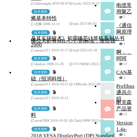
jnhexingda 2019-06-07
ycohi 2023-10-11
电缆常
用聚乙
技术资料
烯基本特性
7
psy 2023-06-03
志焕 2008-12-15
《通信
网原理
技术资料
及其实现技术》初露锋芒计算机系列丛书
哪位大虾有MIL-C-17的标准，发给我
2000
1
gaojun211 2010-10-17
karl 2023-05-30
啊，，
呵呵
技术资料
dnsboo 2009-11-20
471768943 2022-10-13
12
CAN基
技术资料
础（恒润科技）
2
gaojun211 2010-10-11
1986wkb 2022-08-07
Profibus
通讯介
技术资料
gaojun211 2010-10-11
绍
耐克森
产品资
技术资料
料
23
mxsf1984 2010-10-20
Clark19999 2022-08-06
Version
1.4a-
技术资料
2018 VESA DisplayPort (DP) Standard
2