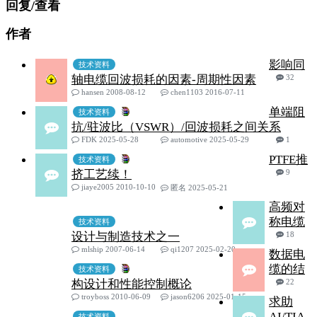
回复/查看
作者
影响同
技术资料
轴电缆回波损耗的因素-周期性因素
32
hansen 2008-08-12
chen1103 2016-07-11
单端阻
技术资料
抗/驻波比（VSWR）/回波损耗之间关系
FDK 2025-05-28
automotive 2025-05-29
1
PTFE推
技术资料
挤工艺续！
9
jiaye2005 2010-10-10
匿名 2025-05-21
高频对
称电缆
技术资料
设计与制造技术之一
18
mlship 2007-06-14
qi1207 2025-02-20
数据电
缆的结
技术资料
构设计和性能控制概论
22
troyboss 2010-06-09
jason6206 2025-01-15
求助
AI/TIA-
技术资料