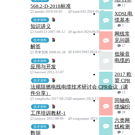
568.2-D-2018标准
12
ameilei 2019-04-03
hanks163 2024-05-08
XDSL电
缆基本
技术资料
知识讲义
3
free0123 2007-08-12
agcdcd 2024-04-07
网线常
见问题
技术资料
解答
27
416013943 2024-01-20
芳草无情 2008-01-28
低噪音
电缆的
技术资料
应用与开发
harriwei 2012-12-07
2017 欧
盟 CPR
技术资料
法规阻燃电线电缆技术研讨会 CPR会议（课
件分享）
13
wangfuzhu 2017-08-25
smtjames 2023-11-04
同轴电
缆编织
技术资料
工序培训教材-1
28
jswjyzw 2011-08-09
congyanjun 2023-10-20
六类网
线检测
技术资料
数据
2