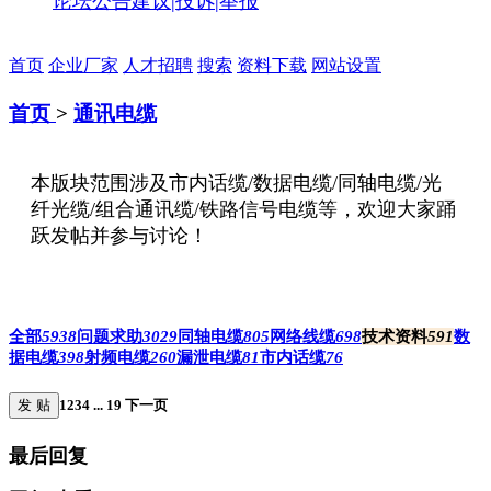
论坛公告
建议|投诉|举报
首页
企业厂家
人才招聘
搜索
资料下载
网站设置
首页
>
通讯电缆
本版块范围涉及市内话缆/数据电缆/同轴电缆/光
纤光缆/组合通讯缆/铁路信号电缆等，欢迎大家踊
跃发帖并参与讨论！
全部
5938
问题求助
3029
同轴电缆
805
网络线缆
698
技术资料
591
数
据电缆
398
射频电缆
260
漏泄电缆
81
市内话缆
76
发 贴
1
2
3
4
...
19
下一页
最后回复