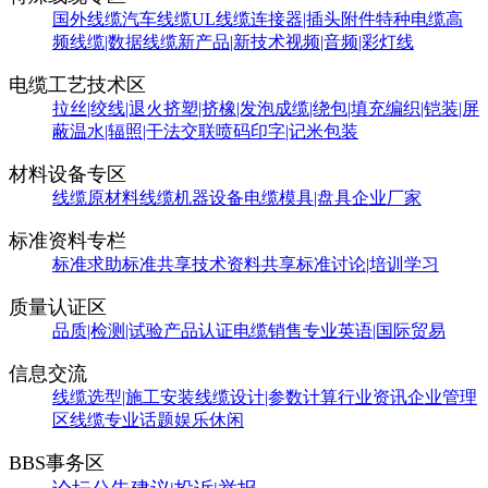
国外线缆
汽车线缆
UL线缆
连接器|插头附件
特种电缆
高
频线缆|数据线缆
新产品|新技术
视频|音频|彩灯线
电缆工艺技术区
拉丝|绞线|退火
挤塑|挤橡|发泡
成缆|绕包|填充
编织|铠装|屏
蔽
温水|辐照|干法交联
喷码印字|记米包装
材料设备专区
线缆原材料
线缆机器设备
电缆模具|盘具
企业厂家
标准资料专栏
标准求助
标准共享
技术资料共享
标准讨论|培训学习
质量认证区
品质|检测|试验
产品认证
电缆销售
专业英语|国际贸易
信息交流
线缆选型|施工安装
线缆设计|参数计算
行业资讯
企业管理
区
线缆专业话题
娱乐休闲
BBS事务区