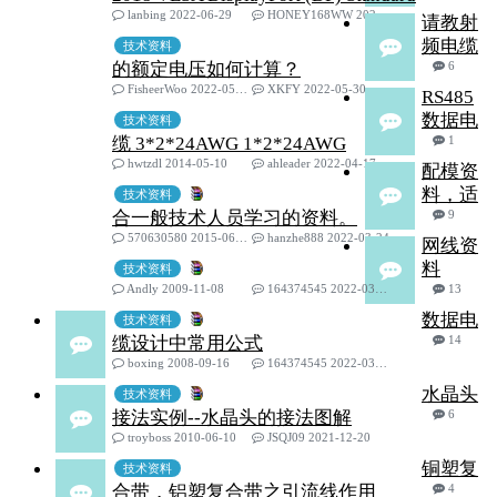
lanbing 2022-06-29
HONEY168WW 2022-06-30
请教射
频电缆
技术资料
的额定电压如何计算？
6
FisheerWoo 2022-05-28
XKFY 2022-05-30
RS485
数据电
技术资料
缆 3*2*24AWG 1*2*24AWG
1
hwtzdl 2014-05-10
ahleader 2022-04-17
配模资
料，适
技术资料
合一般技术人员学习的资料。
9
570630580 2015-06-26
hanzhe888 2022-03-24
网线资
料
技术资料
Andly 2009-11-08
164374545 2022-03-06
13
数据电
技术资料
缆设计中常用公式
14
boxing 2008-09-16
164374545 2022-03-06
水晶头
技术资料
接法实例--水晶头的接法图解
6
troyboss 2010-06-10
JSQJ09 2021-12-20
铜塑复
技术资料
合带，铝塑复合带之引流线作用
4