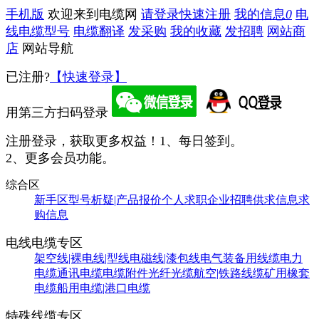
手机版
欢迎来到电缆网
请登录
快速注册
我的信息
0
电
线电缆型号
电缆翻译
发采购
我的收藏
发招聘
网站商
店
网站导航
已注册?
【快速登录】
用第三方扫码登录
注册登录，获取更多权益！
1、每日签到。
2、更多会员功能。
综合区
新手区
型号析疑|产品报价
个人求职
企业招聘
供求信息
求
购信息
电线电缆专区
架空线|裸电线|型线
电磁线|漆包线
电气装备用线缆
电力
电缆
通讯电缆
电缆附件
光纤光缆
航空|铁路线缆
矿用橡套
电缆
船用电缆|港口电缆
特殊线缆专区