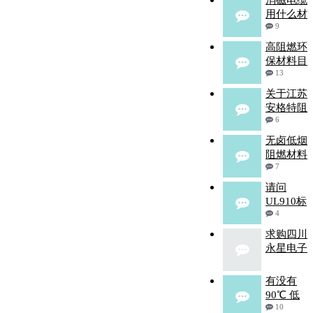
消磁电缆
用什么材
9
高阻燃环
保材料目
13
关于江苏
安格特阻
6
无卤低烟
阻燃材料
7
请问
UL910标
4
求购四川
永星电子
有没有
90℃ 低
10