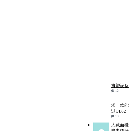
挤塑设备
12
求一款能
过UL62
13
大截面硅
胶电缆纤