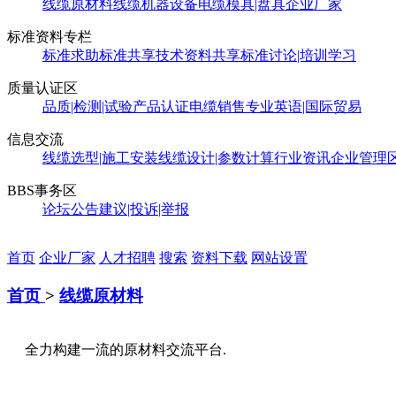
线缆原材料
线缆机器设备
电缆模具|盘具
企业厂家
标准资料专栏
标准求助
标准共享
技术资料共享
标准讨论|培训学习
质量认证区
品质|检测|试验
产品认证
电缆销售
专业英语|国际贸易
信息交流
线缆选型|施工安装
线缆设计|参数计算
行业资讯
企业管理
BBS事务区
论坛公告
建议|投诉|举报
首页
企业厂家
人才招聘
搜索
资料下载
网站设置
首页
>
线缆原材料
全力构建一流的原材料交流平台.