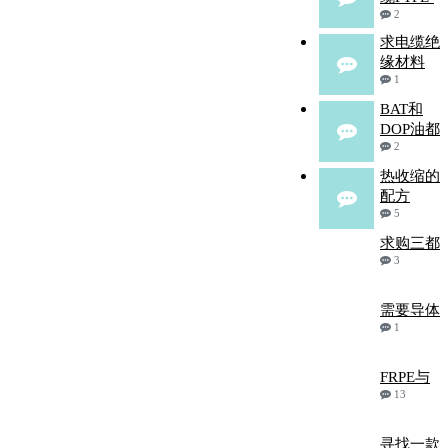
2
求电缆绝
缘材料
1
BAT和
DOP油都
2
热收缩的
配方
5
求购三都
3
需要导体
1
FRPE与
13
寻找一款