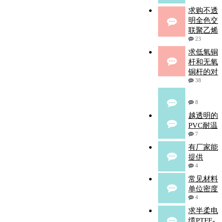
求购不透
明全色交
联聚乙烯
23
求低氧铜
杆和无氧
铜杆的对
38
8
越透明的
PVC耐温
7
有厂家能
提供
4
常见材料
单位密度
4
求半柔电
缆PTFE-