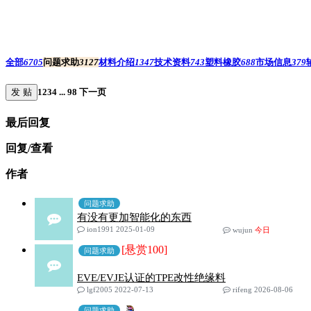
全部
6705
问题求助
3127
材料介绍
1347
技术资料
743
塑料橡胶
688
市场信息
379
发 贴
1
2
3
4
...
98
下一页
最后回复
回复/查看
作者
问题求助
有没有更加智能化的东西
ion1991 2025-01-09
wujun
今日
[悬赏100]
问题求助
EVE/EVJE认证的TPE改性绝缘料
lgf2005 2022-07-13
rifeng 2026-08-06
问题求助