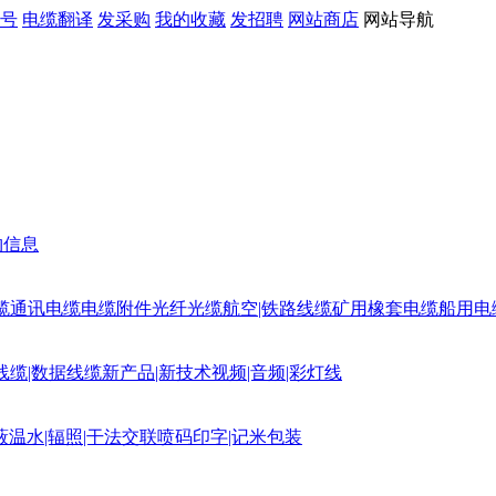
号
电缆翻译
发采购
我的收藏
发招聘
网站商店
网站导航
购信息
缆
通讯电缆
电缆附件
光纤光缆
航空|铁路线缆
矿用橡套电缆
船用电
线缆|数据线缆
新产品|新技术
视频|音频|彩灯线
蔽
温水|辐照|干法交联
喷码印字|记米包装