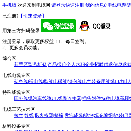
手机版
欢迎来到电缆网
请登录
快速注册
我的信息
0
电线电缆型
已注册?
【快速登录】
用第三方扫码登录
注册登录，获取更多权益！
1、每日签到。
2、更多会员功能。
综合区
新手区
型号析疑|产品报价
个人求职
企业招聘
供求信息
求
电线电缆专区
架空线|裸电线|型线
电磁线|漆包线
电气装备用线缆
电力电
特殊线缆专区
国外线缆
汽车线缆
UL线缆
连接器|插头附件
特种电缆
高频
电缆工艺技术区
拉丝|绞线|退火
挤塑|挤橡|发泡
成缆|绕包|填充
编织|铠装|屏
材料设备专区