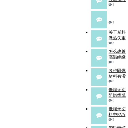
4
1
关于塑料
做热失重
3
怎么改善
高温绝缘
7
各种阻燃
材料有没
8
低烟无卤
阻燃线缆
6
低烟无卤
料中EVA
9