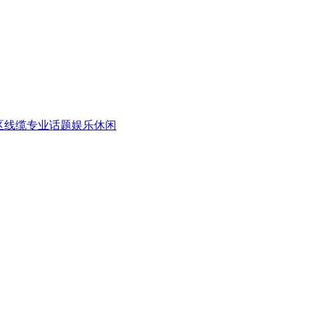
区
线缆专业话题
娱乐休闲