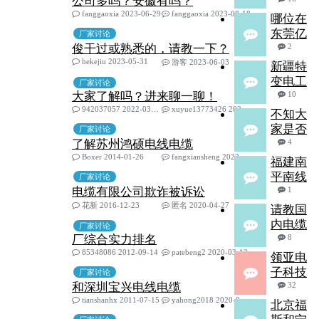
公司多吗？安徽有吗？
fanggaoxia 2023-06-29
fanggaoxia 2023-08-18
哪位在
东莞亿
厂家讨论
俊干过或熟悉的，请教一下？
2
hekejiu 2023-05-31
游客 2023-06-03
新疆特
变电工
厂家讨论
大家了解吗？进来聊一聊！
10
942037057 2022-03-12
xuyue13773426 2022-04-04
不知大
家是否
厂家讨论
了解苏州鸿硕电线电缆
4
Boxer 2014-01-26
fangxiansheng 2022-02-23
福建南
平南线
厂家讨论
电缆有限公司欺诈被诉讼
1
花新 2016-12-23
匿名 2020-04-27
请教国
内电缆
厂家讨论
厂综合实力排名
8
85348086 2012-09-14
patebeng2 2020-03-13
领亚电
子科技
厂家讨论
和深圳宝兴电线电缆
32
tianshanhx 2011-07-15
yahong2018 2020-03-02
北京福