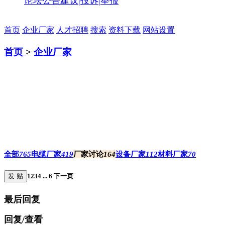
论坛公告
建议|投诉|举报
首页
企业厂家
人才招聘
搜索
资料下载
网站设置
首页
>
企业厂家
全部
765
电缆厂家
419
厂家讨论
164
设备厂家
112
材料厂家
70
发 贴
1
2
3
4
...
6
下一页
最后回复
回复/查看