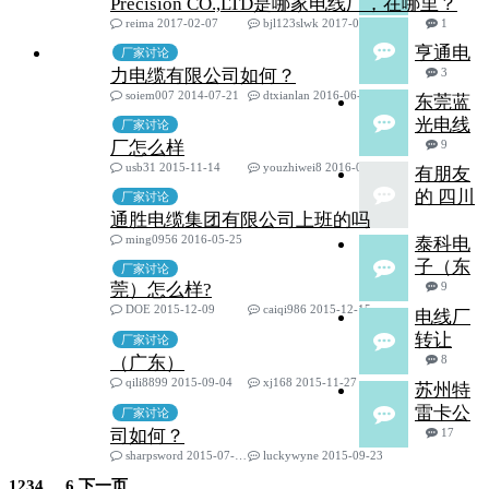
Precision CO.,LTD是哪家电线厂，在哪里？
reima 2017-02-07
bjl123slwk 2017-02-10
1
亨通电
厂家讨论
力电缆有限公司如何？
3
soiem007 2014-07-21
dtxianlan 2016-06-27
东莞蓝
光电线
厂家讨论
厂怎么样
9
usb31 2015-11-14
youzhiwei8 2016-06-10
有朋友
的 四川
厂家讨论
通胜电缆集团有限公司上班的吗
ming0956 2016-05-25
泰科电
子（东
厂家讨论
莞）怎么样?
9
DOE 2015-12-09
caiqi986 2015-12-15
电线厂
转让
厂家讨论
（广东）
8
qili8899 2015-09-04
xj168 2015-11-27
苏州特
雷卡公
厂家讨论
司如何？
17
sharpsword 2015-07-17
luckywyne 2015-09-23
1
2
3
4
...
6
下一页