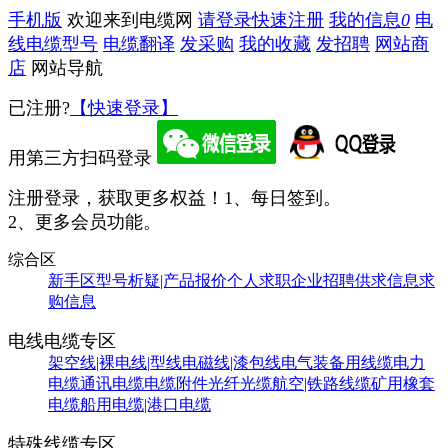
手机版
欢迎来到电缆网
请登录
快速注册
我的信息
0
电
线电缆型号
电缆翻译
发采购
我的收藏
发招聘
网站商
店
网站导航
已注册?
【快速登录】
用第三方扫码登录
注册登录，获取更多权益！
1、每日签到。
2、更多会员功能。
综合区
新手区
型号析疑|产品报价
个人求职
企业招聘
供求信息
求
购信息
电线电缆专区
架空线|裸电线|型线
电磁线|漆包线
电气装备用线缆
电力
电缆
通讯电缆
电缆附件
光纤光缆
航空|铁路线缆
矿用橡套
电缆
船用电缆|港口电缆
特殊线缆专区