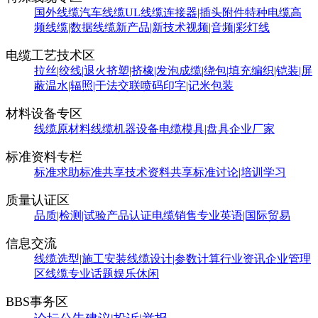
国外线缆
汽车线缆
UL线缆
连接器|插头附件
特种电缆
高
频线缆|数据线缆
新产品|新技术
视频|音频|彩灯线
电缆工艺技术区
拉丝|绞线|退火
挤塑|挤橡|发泡
成缆|绕包|填充
编织|铠装|屏
蔽
温水|辐照|干法交联
喷码印字|记米包装
材料设备专区
线缆原材料
线缆机器设备
电缆模具|盘具
企业厂家
标准资料专栏
标准求助
标准共享
技术资料共享
标准讨论|培训学习
质量认证区
品质|检测|试验
产品认证
电缆销售
专业英语|国际贸易
信息交流
线缆选型|施工安装
线缆设计|参数计算
行业资讯
企业管理
区
线缆专业话题
娱乐休闲
BBS事务区