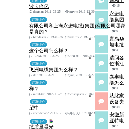
斯和宁
厂家讨论
波卡倍亿
18
daxinan 2011-03-25
mrwjc 2019-12-30
永进电
缆集团
厂家讨论
有限公司和上海永进电缆(集团)有限公司哪家
是真的？
6
666dasun 2019-09-26
54dfdv 2019-12-09
青岛华
旭电缆
厂家讨论
这个公司怎么样？
3
12356 2019-03-25
JING010 2019-03-29
请问各
位浙江
厂家讨论
飞洲电缆集团怎么样？
9
ddr 2019-03-21
yuqile 2019-03-27
泰丰电
缆怎么
厂家讨论
样？
4
mnnf445 2018-11-23
woshijason 2018-11-24
从此家
设备失
厂家讨论
望中
44
abcddcba88 2011-12-12
外行人bili 2018-11-11
安徽新
亚特电
厂家讨论
缆质量曝光
7