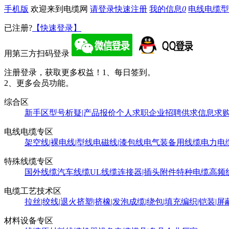
手机版
欢迎来到电缆网
请登录
快速注册
我的信息
0
电线电缆型
已注册?
【快速登录】
用第三方扫码登录
注册登录，获取更多权益！
1、每日签到。
2、更多会员功能。
综合区
新手区
型号析疑|产品报价
个人求职
企业招聘
供求信息
求
电线电缆专区
架空线|裸电线|型线
电磁线|漆包线
电气装备用线缆
电力电
特殊线缆专区
国外线缆
汽车线缆
UL线缆
连接器|插头附件
特种电缆
高频
电缆工艺技术区
拉丝|绞线|退火
挤塑|挤橡|发泡
成缆|绕包|填充
编织|铠装|屏
材料设备专区