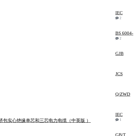
IEC
2
BS 6004-
2
GJB
JCS
Q/ZWD
IEC
1
6 kV）的挤包实心绝缘单芯和三芯电力电缆（中英版 ）
GB/T