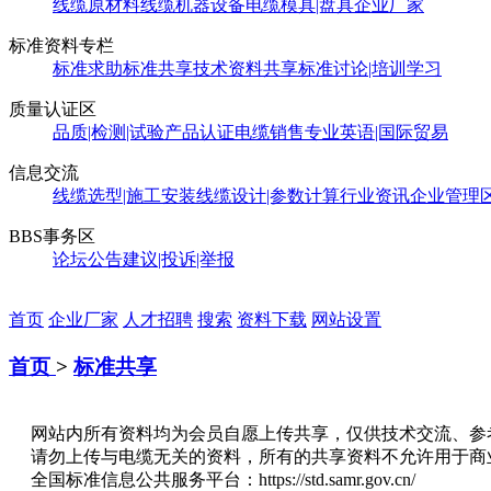
线缆原材料
线缆机器设备
电缆模具|盘具
企业厂家
标准资料专栏
标准求助
标准共享
技术资料共享
标准讨论|培训学习
质量认证区
品质|检测|试验
产品认证
电缆销售
专业英语|国际贸易
信息交流
线缆选型|施工安装
线缆设计|参数计算
行业资讯
企业管理
BBS事务区
论坛公告
建议|投诉|举报
首页
企业厂家
人才招聘
搜索
资料下载
网站设置
首页
>
标准共享
网站内所有资料均为会员自愿上传共享，仅供技术交流、参
请勿上传与电缆无关的资料，所有的共享资料不允许用于商
全国标准信息公共服务平台：https://std.samr.gov.cn/