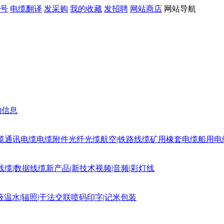
号
电缆翻译
发采购
我的收藏
发招聘
网站商店
网站导航
购信息
缆
通讯电缆
电缆附件
光纤光缆
航空|铁路线缆
矿用橡套电缆
船用电
线缆|数据线缆
新产品|新技术
视频|音频|彩灯线
蔽
温水|辐照|干法交联
喷码印字|记米包装