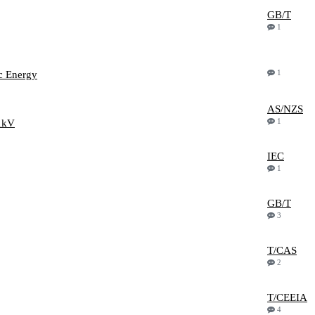
GB/T
1
1
c Energy
AS/NZS
1
/1kV
IEC
1
GB/T
3
T/CAS
2
T/CEEIA
4