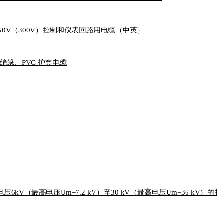
150/250V（300V）控制和仪表回路用电缆（中英）
VC 绝缘、PVC 护套电缆
分：额定电压6kV（最高电压Um=7.2 kV）至30 kV（最高电压Um=3