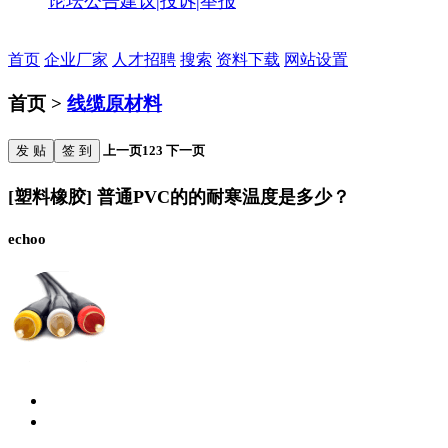
论坛公告
建议|投诉|举报
首页
企业厂家
人才招聘
搜索
资料下载
网站设置
首页 >
线缆原材料
发 贴
签 到
上一页
1
2
3
下一页
[塑料橡胶] 普通PVC的的耐寒温度是多少？
echoo