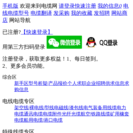
手机版
欢迎来到电缆网
请登录
快速注册
我的信息
0
电
线电缆型号
电缆翻译
发采购
我的收藏
发招聘
网站商
店
网站导航
已注册?
【快速登录】
用第三方扫码登录
注册登录，获取更多权益！
1、每日签到。
2、更多会员功能。
综合区
新手区
型号析疑|产品报价
个人求职
企业招聘
供求信息
求
购信息
电线电缆专区
架空线|裸电线|型线
电磁线|漆包线
电气装备用线缆
电力
电缆
通讯电缆
电缆附件
光纤光缆
航空|铁路线缆
矿用橡套
电缆
船用电缆|港口电缆
特殊线缆专区