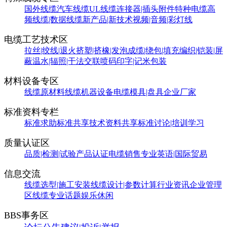
国外线缆
汽车线缆
UL线缆
连接器|插头附件
特种电缆
高
频线缆|数据线缆
新产品|新技术
视频|音频|彩灯线
电缆工艺技术区
拉丝|绞线|退火
挤塑|挤橡|发泡
成缆|绕包|填充
编织|铠装|屏
蔽
温水|辐照|干法交联
喷码印字|记米包装
材料设备专区
线缆原材料
线缆机器设备
电缆模具|盘具
企业厂家
标准资料专栏
标准求助
标准共享
技术资料共享
标准讨论|培训学习
质量认证区
品质|检测|试验
产品认证
电缆销售
专业英语|国际贸易
信息交流
线缆选型|施工安装
线缆设计|参数计算
行业资讯
企业管理
区
线缆专业话题
娱乐休闲
BBS事务区