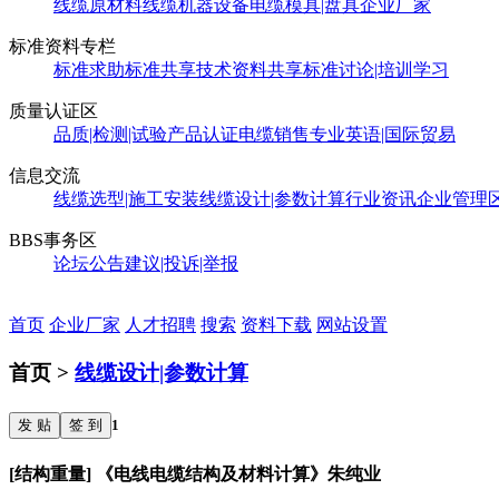
线缆原材料
线缆机器设备
电缆模具|盘具
企业厂家
标准资料专栏
标准求助
标准共享
技术资料共享
标准讨论|培训学习
质量认证区
品质|检测|试验
产品认证
电缆销售
专业英语|国际贸易
信息交流
线缆选型|施工安装
线缆设计|参数计算
行业资讯
企业管理
BBS事务区
论坛公告
建议|投诉|举报
首页
企业厂家
人才招聘
搜索
资料下载
网站设置
首页 >
线缆设计|参数计算
发 贴
签 到
1
[结构重量] 《电线电缆结构及材料计算》朱纯业