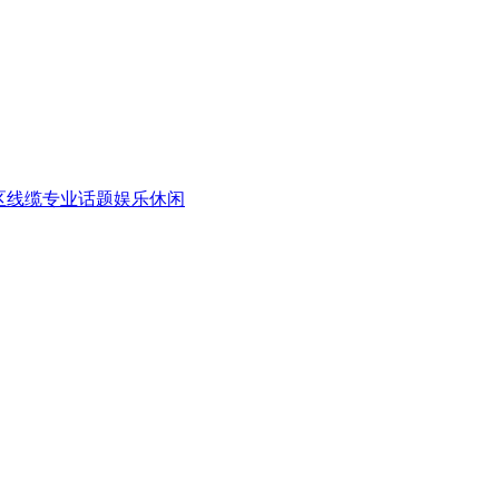
区
线缆专业话题
娱乐休闲