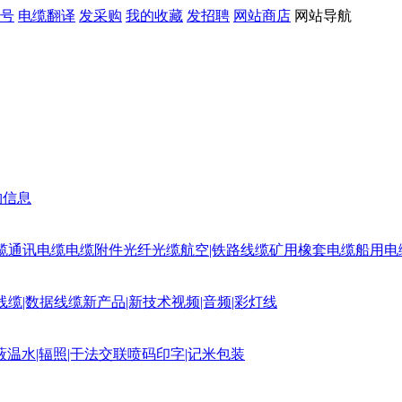
号
电缆翻译
发采购
我的收藏
发招聘
网站商店
网站导航
购信息
缆
通讯电缆
电缆附件
光纤光缆
航空|铁路线缆
矿用橡套电缆
船用电
线缆|数据线缆
新产品|新技术
视频|音频|彩灯线
蔽
温水|辐照|干法交联
喷码印字|记米包装