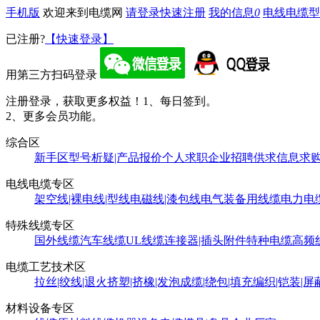
手机版
欢迎来到电缆网
请登录
快速注册
我的信息
0
电线电缆型
已注册?
【快速登录】
用第三方扫码登录
注册登录，获取更多权益！
1、每日签到。
2、更多会员功能。
综合区
新手区
型号析疑|产品报价
个人求职
企业招聘
供求信息
求
电线电缆专区
架空线|裸电线|型线
电磁线|漆包线
电气装备用线缆
电力电
特殊线缆专区
国外线缆
汽车线缆
UL线缆
连接器|插头附件
特种电缆
高频
电缆工艺技术区
拉丝|绞线|退火
挤塑|挤橡|发泡
成缆|绕包|填充
编织|铠装|屏
材料设备专区