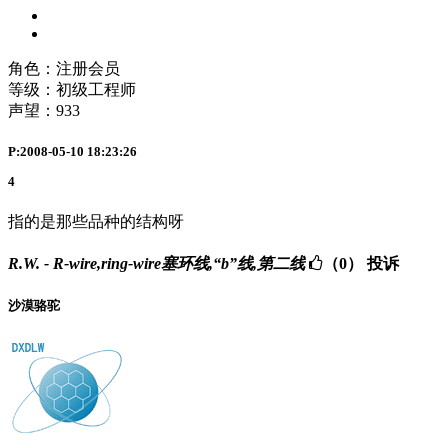
角色：注册会员
等级：初级工程师
声望：
933
P:2008-05-10 18:23:26
4
指的是那些品种的结构呀
R.W. - R-wire,ring-wire塞环线,“b”线,第二线
（0）
投诉
沙漠骆驼