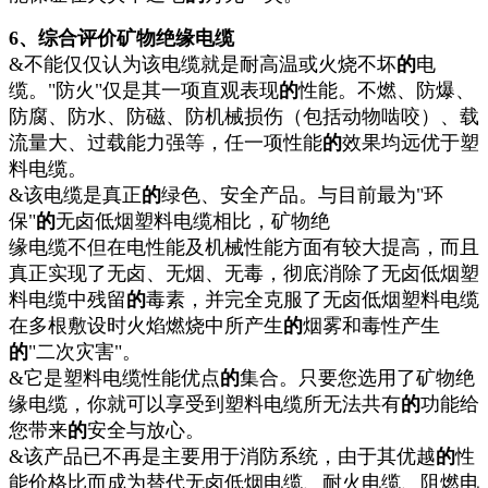
6
、综合评价矿物绝缘电缆
&不能仅仅认为该电缆就是耐高温或火烧不坏
的
电
缆。"防火"仅是其一项直观表现
的
性能。不燃、防爆、
防腐、防水、防磁、防机械损伤（包括动物啮咬）、载
流量大、过载能力强等，任一项性能
的
效果均远优于塑
料电缆。
&该电缆是真正
的
绿色、安全产品。与目前最为"环
保"
的
无卤低烟塑料电缆相比，矿物绝
缘电缆不但在电性能及机械性能方面有较大提高，而且
真正实现了无卤、无烟、无毒，彻底消除了无卤低烟塑
料电缆中残留
的
毒素，并完全克服了无卤低烟塑料电缆
在多根敷设时火焰燃烧中所产生
的
烟雾和毒性产生
的
"二次灾害"。
&它是塑料电缆性能优点
的
集合。只要您选用了矿物绝
缘电缆，你就可以享受到塑料电缆所无法共有
的
功能给
您带来
的
安全与放心。
&该产品已不再是主要用于消防系统，由于其优越
的
性
能价格比而成为替代无卤低烟电缆、耐火电缆、阻燃电