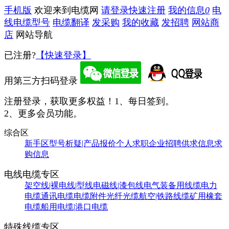
手机版
欢迎来到电缆网
请登录
快速注册
我的信息
0
电
线电缆型号
电缆翻译
发采购
我的收藏
发招聘
网站商
店
网站导航
已注册?
【快速登录】
用第三方扫码登录
注册登录，获取更多权益！
1、每日签到。
2、更多会员功能。
综合区
新手区
型号析疑|产品报价
个人求职
企业招聘
供求信息
求
购信息
电线电缆专区
架空线|裸电线|型线
电磁线|漆包线
电气装备用线缆
电力
电缆
通讯电缆
电缆附件
光纤光缆
航空|铁路线缆
矿用橡套
电缆
船用电缆|港口电缆
特殊线缆专区