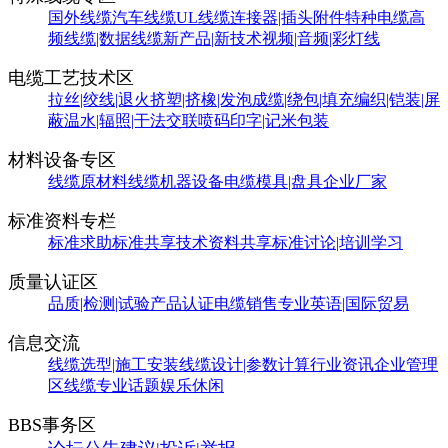
国外线缆
汽车线缆
UL线缆
连接器|插头附件
特种电缆
高
频线缆|数据线缆
新产品|新技术
视频|音频|彩灯线
电缆工艺技术区
拉丝|绞线|退火
挤塑|挤橡|发泡
成缆|绕包|填充
编织|铠装|屏
蔽
温水|辐照|干法交联
喷码印字|记米包装
材料设备专区
线缆原材料
线缆机器设备
电缆模具|盘具
企业厂家
标准资料专栏
标准求助
标准共享
技术资料共享
标准讨论|培训学习
质量认证区
品质|检测|试验
产品认证
电缆销售
专业英语|国际贸易
信息交流
线缆选型|施工安装
线缆设计|参数计算
行业资讯
企业管理
区
线缆专业话题
娱乐休闲
BBS事务区