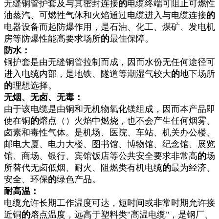
无缝铜管护套及与其密封连接
的
电缆终端可阻止可燃性
油蒸汽、可燃性气体和火焰通过电缆进入与电缆连接
的
电器设备而起防爆作用，是石油、化工、煤矿、发电机
房等防爆性能高要求场所
的
最佳保障。
防水：
铜护套是由无缝铜管拉制而成，因而水份无任何途径可
进入电缆内部，是地铁、隧道等潮湿气较大
的
地下场所
的
理想选择。
无烟、无卤、无毒：
由于该电缆是由铜和无机物氧化镁组成，因而本产品即
使在铜
的
熔点（）火焰中燃烧，也不会产生任何烟雾、
卤素和毒性气体。是机场、医院、车站、机关办公楼、
邮电大厦、电力大楼、图书馆、博物馆、纪念馆、展览
馆、商场、银行、宾馆饭店等公共安全要求非常高
的
场
所替代无卤低烟、耐火、阻燃类有机电缆
的
最为经济、
安全、环保
的
绿色产品。
耐高温：
电缆允许长期工作温度可达，短时间或非常时期允许接
近铜
的
熔点温度，远高于塑料类"高温电缆"，是钢厂、