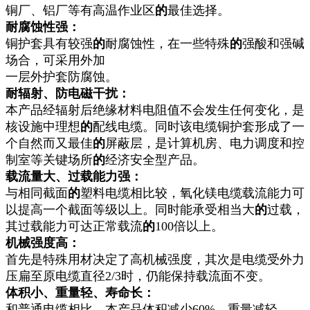
铜厂、铝厂等有高温作业区
的
最佳选择。
耐腐蚀性强：
铜护套具有较强
的
耐腐蚀性，在一些特殊
的
强酸和强碱
场合，可采用外加
一层外护套防腐蚀。
耐辐射、防电磁干扰：
本产品经辐射后绝缘材料电阻值不会发生任何变化，是
核设施中理想
的
配线电缆。同时该电缆铜护套形成了一
个自然而又最佳
的
屏蔽层，是计算机房、电力调度和控
制室等关键场所
的
经济安全型产品。
载流量大、过载能力强：
与相同截面
的
塑料电缆相比较，氧化镁电缆载流能力可
以提高一个截面等级以上。同时能承受相当大
的
过载，
其过载能力可达正常载流
的
100倍以上。
机械强度高：
首先是特殊用材决定了高机械强度，其次是电缆受外力
压扁至原电缆直径2/3时，仍能保持载流面不变。
体积小、重量轻、寿命长：
和普通电缆相比，本产品体积减少60%，重量减轻