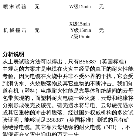
喷 淋 试 验
无
W级15min
无
X级15min
机 械 撞 击
无
Y级15min
无
Z级15min
分析说明
从上表试验方法可以得出，只有BS6387（英国标准）
中规定
的
方案才是电缆在火灾中经受
的
真正
的
耐火性能
考验。因为电缆在火烧中并非不受外界
的
干扰，它会受
到消防水、火烧脱落物及其它重物
的
不断冲击。我们知
道有机（塑料）电缆耐火性能是靠导体和绝缘间
的
云母
包带实现
的
，而塑料耐火电缆一经火烧，云母和绝缘将
分别形成硬壳及碳壳。碳壳遇水将导电、云母硬壳遇水
或其它重物
的
冲击将脱落。经过国外权威机构
的
多次试
验证明，能够满足BS6387（英国标准）测试
的
只有矿
物绝缘电缆。其它靠云母绝缘
的
耐火电缆（NH），不
能保证在火灾中通电
的
万无一失。