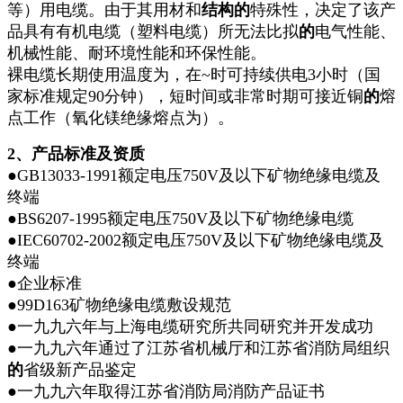
等）用电缆。由于其用材和
结构的
特殊性，决定了该产
品具有有机电缆（塑料电缆）所无法比拟
的
电气性能、
机械性能、耐环境性能和环保性能。
裸电缆长期使用温度为，在~时可持续供电3小时（国
家标准规定90分钟），短时间或非常时期可接近铜
的
熔
点工作（氧化镁绝缘熔点为）。
2
、产品标准及资质
●GB13033-1991额定电压750V及以下矿物绝缘电缆及
终端
●BS6207-1995额定电压750V及以下矿物绝缘电缆
●IEC60702-2002额定电压750V及以下矿物绝缘电缆及
终端
●企业标准
●99D163矿物绝缘电缆敷设规范
●一九九六年与上海电缆研究所共同研究并开发成功
●一九九六年通过了江苏省机械厅和江苏省消防局组织
的
省级新产品鉴定
●一九九六年取得江苏省消防局消防产品证书