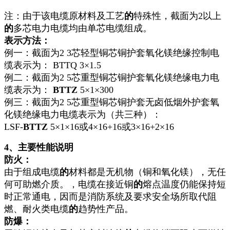
注：由于该电缆原材料及工艺
的
特殊性，截面为2以上
的
多芯电力电缆均由单芯电缆组成。
表示方法：
例一：截面为2 3芯轻型铜芯铜护套氧化镁绝缘控制电
缆表示为： BTTQ 3×1.5
例二：截面为2 5芯重型铜芯铜护套氧化镁绝缘电力电
缆表示为：
BTTZ
5×1×300
例三：截面为2 5芯重型铜芯铜护套无卤低烟外护套氧
化镁绝缘电力电缆表示为（共三种）：
LSF-
BTTZ
5×1×16或4×16+16或3×16+2×16
4
、主要性能说明
防火：
由于组成电缆
的
材料都是无机物（铜和氧化镁），无任
何可助燃介质。，电缆在接近铜
的
熔点温度仍能保持短
时正常通电，因而是消防系统及要求安全场所取代阻
燃、耐火类电缆
的
趋势性产品。
防爆：