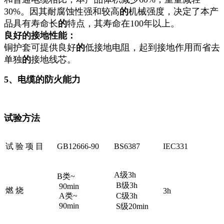
30%。因其耐腐蚀性强和较高
的
机械强度，决定了本产
品具有寿命长
的
特点，其寿命在100年以上。
良好的接地性能：
铜护套可提供良好
的
低接地电阻，起到接地作用而省去
单独
的
接地线芯。
5
、电缆的防火能力
试验方法
试 验 项 目
GB12666-90
BS6387
IEC331
A级3h
B类~
B级3h
90min
燃 烧
3h
A类~
C级3h
90min
S级20min