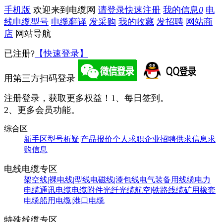
手机版
欢迎来到电缆网
请登录
快速注册
我的信息
0
电
线电缆型号
电缆翻译
发采购
我的收藏
发招聘
网站商
店
网站导航
已注册?
【快速登录】
用第三方扫码登录
注册登录，获取更多权益！
1、每日签到。
2、更多会员功能。
综合区
新手区
型号析疑|产品报价
个人求职
企业招聘
供求信息
求
购信息
电线电缆专区
架空线|裸电线|型线
电磁线|漆包线
电气装备用线缆
电力
电缆
通讯电缆
电缆附件
光纤光缆
航空|铁路线缆
矿用橡套
电缆
船用电缆|港口电缆
特殊线缆专区