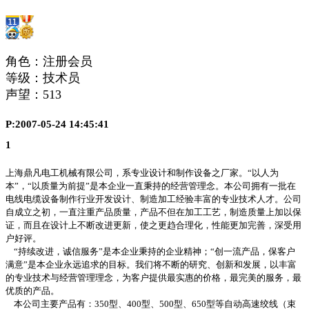
角色：注册会员
等级：技术员
声望：
513
P:2007-05-24 14:45:41
1
上海鼎凡电工机械有限公司，系专业设计和制作设备之厂家。
“
以人为
本
”
，
“
以质量为前提
”
是本企业一直秉持的经营管理念。本公司拥有一批在
电线电缆设备制作行业开发设计、制造加工经验丰富的专业技术人才。公司
自成立之初，一直注重产品质量，产品不但在加工工艺，制造质量上加以保
证，而且在设计上不断改进更新，使之更趋合理化，性能更加完善，深受用
户好评。
“
持续改进，诚信服务
”
是本企业秉持的企业精神；
“
创一流产品，保客户
满意
”
是本企业永远追求的目标。我们将不断的研究、创新和发展，以丰富
的专业技术与经营管理理念，为客户提供最实惠的价格，最完美的服务，最
优质的产品。
本公司主要产品有：
350
型、
400
型、
500
型、
650
型等自动高速绞线（束