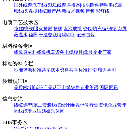
国外线缆
汽车线缆
UL线缆
连接器|插头附件
特种电缆
高
频线缆|数据线缆
新产品|新技术
视频|音频|彩灯线
电缆工艺技术区
拉丝|绞线|退火
挤塑|挤橡|发泡
成缆|绕包|填充
编织|铠装|屏
蔽
温水|辐照|干法交联
喷码印字|记米包装
材料设备专区
线缆原材料
线缆机器设备
电缆模具|盘具
企业厂家
标准资料专栏
标准求助
标准共享
技术资料共享
标准讨论|培训学习
质量认证区
品质|检测|试验
产品认证
电缆销售
专业英语|国际贸易
信息交流
线缆选型|施工安装
线缆设计|参数计算
行业资讯
企业管理
区
线缆专业话题
娱乐休闲
BBS事务区