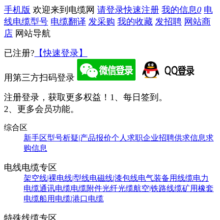
手机版
欢迎来到电缆网
请登录
快速注册
我的信息
0
电
线电缆型号
电缆翻译
发采购
我的收藏
发招聘
网站商
店
网站导航
已注册?
【快速登录】
用第三方扫码登录
注册登录，获取更多权益！
1、每日签到。
2、更多会员功能。
综合区
新手区
型号析疑|产品报价
个人求职
企业招聘
供求信息
求
购信息
电线电缆专区
架空线|裸电线|型线
电磁线|漆包线
电气装备用线缆
电力
电缆
通讯电缆
电缆附件
光纤光缆
航空|铁路线缆
矿用橡套
电缆
船用电缆|港口电缆
特殊线缆专区