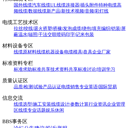
国外线缆
汽车线缆
UL线缆
连接器|插头附件
特种电缆
高
频线缆|数据线缆
新产品|新技术
视频|音频|彩灯线
电缆工艺技术区
拉丝|绞线|退火
挤塑|挤橡|发泡
成缆|绕包|填充
编织|铠装|屏
蔽
温水|辐照|干法交联
喷码印字|记米包装
材料设备专区
线缆原材料
线缆机器设备
电缆模具|盘具
企业厂家
标准资料专栏
标准求助
标准共享
技术资料共享
标准讨论|培训学习
质量认证区
品质|检测|试验
产品认证
电缆销售
专业英语|国际贸易
信息交流
线缆选型|施工安装
线缆设计|参数计算
行业资讯
企业管理
区
线缆专业话题
娱乐休闲
BBS事务区