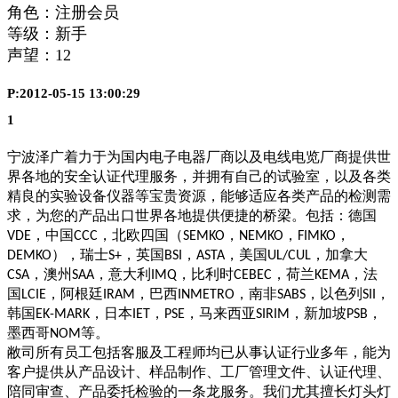
角色：注册会员
等级：新手
声望：
12
P:2012-05-15 13:00:29
1
宁波泽广着力于为国内电子电器厂商以及电线电览厂商提供世
界各地的安全认证代理服务，并拥有自己的试验室，以及各类
精良的实验设备仪器等宝贵资源，能够适应各类产品的检测需
求，为您的产品出口世界各地提供便捷的桥梁。包括：德国
，中国
，北欧四国（
，
，
，
VDE
CCC
SEMKO
NEMKO
FIMKO
），瑞士
，英国
，
，美国
，加拿大
DEMKO
S+
BSI
ASTA
UL/CUL
，澳州
，意大利
，比利时
，荷兰
，法
CSA
SAA
IMQ
CEBEC
KEMA
国
，阿根廷
，巴西
，南非
，以色列
，
LCIE
IRAM
INMETRO
SABS
SII
韩国
，日本
，
，马来西亚
，新加坡
，
EK-MARK
IET
PSE
SIRIM
PSB
墨西哥
等。
NOM
敝司所有员工包括客服及工程师均已从事认证行业多年，能为
客户提供从产品设计、样品制作、工厂管理文件、认证代理、
陪同审查、产品委托检验的一条龙服务。我们尤其擅长灯头灯