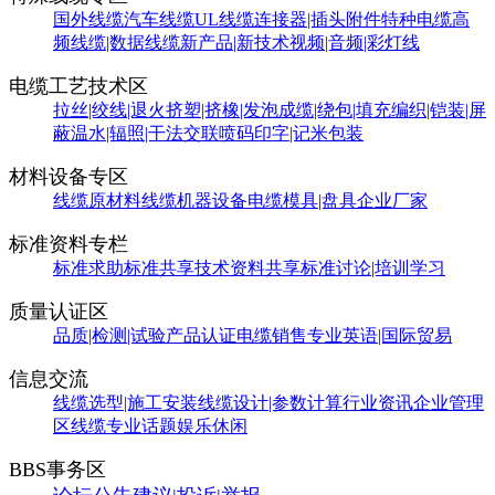
国外线缆
汽车线缆
UL线缆
连接器|插头附件
特种电缆
高
频线缆|数据线缆
新产品|新技术
视频|音频|彩灯线
电缆工艺技术区
拉丝|绞线|退火
挤塑|挤橡|发泡
成缆|绕包|填充
编织|铠装|屏
蔽
温水|辐照|干法交联
喷码印字|记米包装
材料设备专区
线缆原材料
线缆机器设备
电缆模具|盘具
企业厂家
标准资料专栏
标准求助
标准共享
技术资料共享
标准讨论|培训学习
质量认证区
品质|检测|试验
产品认证
电缆销售
专业英语|国际贸易
信息交流
线缆选型|施工安装
线缆设计|参数计算
行业资讯
企业管理
区
线缆专业话题
娱乐休闲
BBS事务区