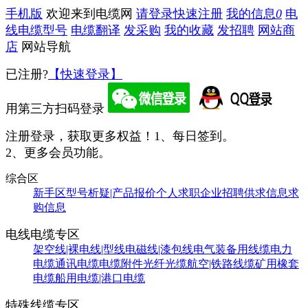
手机版
欢迎来到电缆网
请登录
快速注册
我的信息
0
电
线电缆型号
电缆翻译
发采购
我的收藏
发招聘
网站商
店
网站导航
已注册?
【快速登录】
用第三方扫码登录
注册登录，获取更多权益！
1、每日签到。
2、更多会员功能。
综合区
新手区
型号析疑|产品报价
个人求职
企业招聘
供求信息
求
购信息
电线电缆专区
架空线|裸电线|型线
电磁线|漆包线
电气装备用线缆
电力
电缆
通讯电缆
电缆附件
光纤光缆
航空|铁路线缆
矿用橡套
电缆
船用电缆|港口电缆
特殊线缆专区