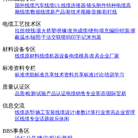
国外线缆
汽车线缆
UL线缆
连接器|插头附件
特种电缆
高
频线缆|数据线缆
新产品|新技术
视频|音频|彩灯线
电缆工艺技术区
拉丝|绞线|退火
挤塑|挤橡|发泡
成缆|绕包|填充
编织|铠装|屏
蔽
温水|辐照|干法交联
喷码印字|记米包装
材料设备专区
线缆原材料
线缆机器设备
电缆模具|盘具
企业厂家
标准资料专栏
标准求助
标准共享
技术资料共享
标准讨论|培训学习
质量认证区
品质|检测|试验
产品认证
电缆销售
专业英语|国际贸易
信息交流
线缆选型|施工安装
线缆设计|参数计算
行业资讯
企业管理
区
线缆专业话题
娱乐休闲
BBS事务区