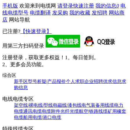
手机版
欢迎来到电缆网
请登录
快速注册
我的信息
0
电
线电缆型号
电缆翻译
发采购
我的收藏
发招聘
网站商
店
网站导航
已注册?
【快速登录】
用第三方扫码登录
注册登录，获取更多权益！
1、每日签到。
2、更多会员功能。
综合区
新手区
型号析疑|产品报价
个人求职
企业招聘
供求信息
求
购信息
电线电缆专区
架空线|裸电线|型线
电磁线|漆包线
电气装备用线缆
电力
电缆
通讯电缆
电缆附件
光纤光缆
航空|铁路线缆
矿用橡套
电缆
船用电缆|港口电缆
特殊线缆专区