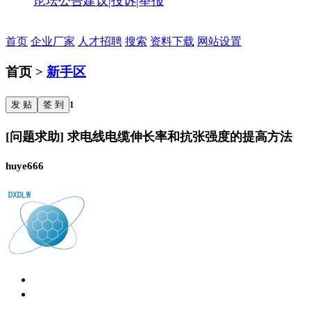
论坛公告
建议|投诉|举报
首页
企业厂家
人才招聘
搜索
资料下载
网站设置
首页 >
新手区
发 贴
签 到
1
[问题求助] 求电线电缆伸长率和抗张强度的提高方法
huye666