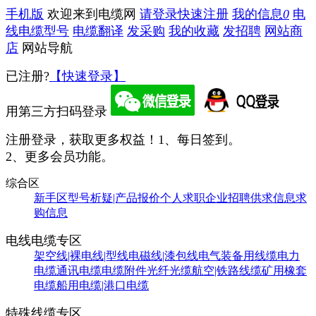
手机版
欢迎来到电缆网
请登录
快速注册
我的信息
0
电
线电缆型号
电缆翻译
发采购
我的收藏
发招聘
网站商
店
网站导航
已注册?
【快速登录】
用第三方扫码登录
注册登录，获取更多权益！
1、每日签到。
2、更多会员功能。
综合区
新手区
型号析疑|产品报价
个人求职
企业招聘
供求信息
求
购信息
电线电缆专区
架空线|裸电线|型线
电磁线|漆包线
电气装备用线缆
电力
电缆
通讯电缆
电缆附件
光纤光缆
航空|铁路线缆
矿用橡套
电缆
船用电缆|港口电缆
特殊线缆专区