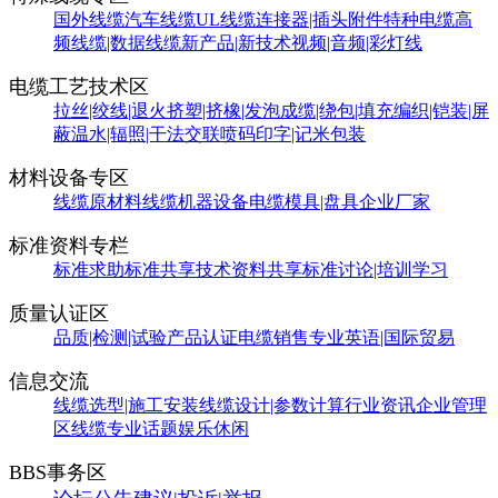
国外线缆
汽车线缆
UL线缆
连接器|插头附件
特种电缆
高
频线缆|数据线缆
新产品|新技术
视频|音频|彩灯线
电缆工艺技术区
拉丝|绞线|退火
挤塑|挤橡|发泡
成缆|绕包|填充
编织|铠装|屏
蔽
温水|辐照|干法交联
喷码印字|记米包装
材料设备专区
线缆原材料
线缆机器设备
电缆模具|盘具
企业厂家
标准资料专栏
标准求助
标准共享
技术资料共享
标准讨论|培训学习
质量认证区
品质|检测|试验
产品认证
电缆销售
专业英语|国际贸易
信息交流
线缆选型|施工安装
线缆设计|参数计算
行业资讯
企业管理
区
线缆专业话题
娱乐休闲
BBS事务区