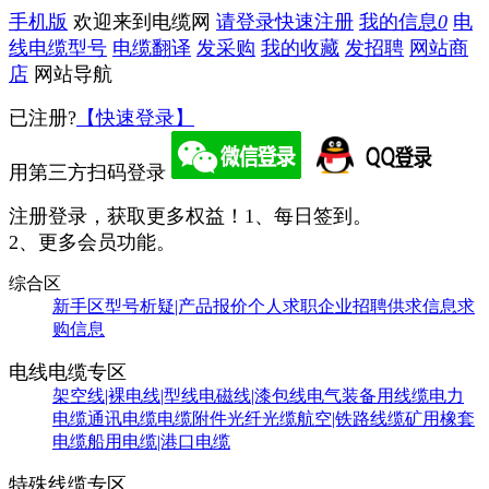
手机版
欢迎来到电缆网
请登录
快速注册
我的信息
0
电
线电缆型号
电缆翻译
发采购
我的收藏
发招聘
网站商
店
网站导航
已注册?
【快速登录】
用第三方扫码登录
注册登录，获取更多权益！
1、每日签到。
2、更多会员功能。
综合区
新手区
型号析疑|产品报价
个人求职
企业招聘
供求信息
求
购信息
电线电缆专区
架空线|裸电线|型线
电磁线|漆包线
电气装备用线缆
电力
电缆
通讯电缆
电缆附件
光纤光缆
航空|铁路线缆
矿用橡套
电缆
船用电缆|港口电缆
特殊线缆专区