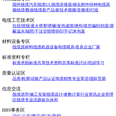
国外线缆
汽车线缆
UL线缆
连接器|插头附件
特种电缆
高
频线缆|数据线缆
新产品|新技术
视频|音频|彩灯线
电缆工艺技术区
拉丝|绞线|退火
挤塑|挤橡|发泡
成缆|绕包|填充
编织|铠装|屏
蔽
温水|辐照|干法交联
喷码印字|记米包装
材料设备专区
线缆原材料
线缆机器设备
电缆模具|盘具
企业厂家
标准资料专栏
标准求助
标准共享
技术资料共享
标准讨论|培训学习
质量认证区
品质|检测|试验
产品认证
电缆销售
专业英语|国际贸易
信息交流
线缆选型|施工安装
线缆设计|参数计算
行业资讯
企业管理
区
线缆专业话题
娱乐休闲
BBS事务区