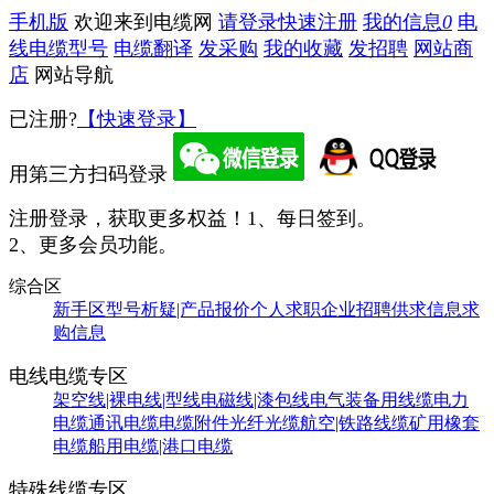
手机版
欢迎来到电缆网
请登录
快速注册
我的信息
0
电
线电缆型号
电缆翻译
发采购
我的收藏
发招聘
网站商
店
网站导航
已注册?
【快速登录】
用第三方扫码登录
注册登录，获取更多权益！
1、每日签到。
2、更多会员功能。
综合区
新手区
型号析疑|产品报价
个人求职
企业招聘
供求信息
求
购信息
电线电缆专区
架空线|裸电线|型线
电磁线|漆包线
电气装备用线缆
电力
电缆
通讯电缆
电缆附件
光纤光缆
航空|铁路线缆
矿用橡套
电缆
船用电缆|港口电缆
特殊线缆专区