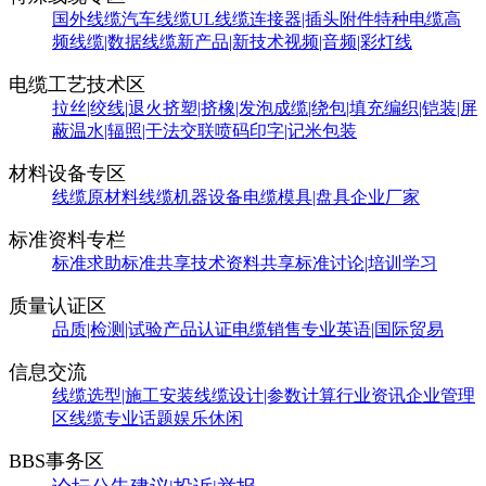
国外线缆
汽车线缆
UL线缆
连接器|插头附件
特种电缆
高
频线缆|数据线缆
新产品|新技术
视频|音频|彩灯线
电缆工艺技术区
拉丝|绞线|退火
挤塑|挤橡|发泡
成缆|绕包|填充
编织|铠装|屏
蔽
温水|辐照|干法交联
喷码印字|记米包装
材料设备专区
线缆原材料
线缆机器设备
电缆模具|盘具
企业厂家
标准资料专栏
标准求助
标准共享
技术资料共享
标准讨论|培训学习
质量认证区
品质|检测|试验
产品认证
电缆销售
专业英语|国际贸易
信息交流
线缆选型|施工安装
线缆设计|参数计算
行业资讯
企业管理
区
线缆专业话题
娱乐休闲
BBS事务区