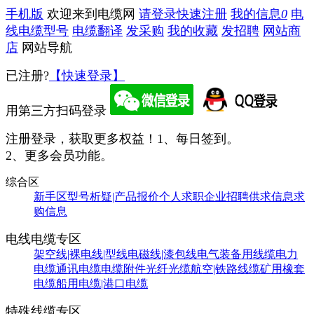
手机版
欢迎来到电缆网
请登录
快速注册
我的信息
0
电
线电缆型号
电缆翻译
发采购
我的收藏
发招聘
网站商
店
网站导航
已注册?
【快速登录】
用第三方扫码登录
注册登录，获取更多权益！
1、每日签到。
2、更多会员功能。
综合区
新手区
型号析疑|产品报价
个人求职
企业招聘
供求信息
求
购信息
电线电缆专区
架空线|裸电线|型线
电磁线|漆包线
电气装备用线缆
电力
电缆
通讯电缆
电缆附件
光纤光缆
航空|铁路线缆
矿用橡套
电缆
船用电缆|港口电缆
特殊线缆专区