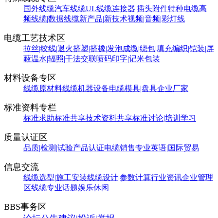
国外线缆
汽车线缆
UL线缆
连接器|插头附件
特种电缆
高
频线缆|数据线缆
新产品|新技术
视频|音频|彩灯线
电缆工艺技术区
拉丝|绞线|退火
挤塑|挤橡|发泡
成缆|绕包|填充
编织|铠装|屏
蔽
温水|辐照|干法交联
喷码印字|记米包装
材料设备专区
线缆原材料
线缆机器设备
电缆模具|盘具
企业厂家
标准资料专栏
标准求助
标准共享
技术资料共享
标准讨论|培训学习
质量认证区
品质|检测|试验
产品认证
电缆销售
专业英语|国际贸易
信息交流
线缆选型|施工安装
线缆设计|参数计算
行业资讯
企业管理
区
线缆专业话题
娱乐休闲
BBS事务区