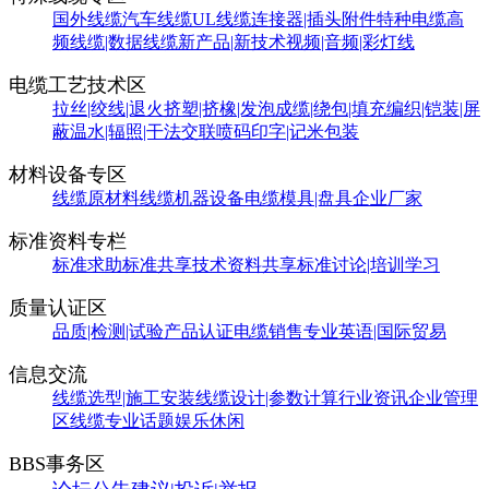
国外线缆
汽车线缆
UL线缆
连接器|插头附件
特种电缆
高
频线缆|数据线缆
新产品|新技术
视频|音频|彩灯线
电缆工艺技术区
拉丝|绞线|退火
挤塑|挤橡|发泡
成缆|绕包|填充
编织|铠装|屏
蔽
温水|辐照|干法交联
喷码印字|记米包装
材料设备专区
线缆原材料
线缆机器设备
电缆模具|盘具
企业厂家
标准资料专栏
标准求助
标准共享
技术资料共享
标准讨论|培训学习
质量认证区
品质|检测|试验
产品认证
电缆销售
专业英语|国际贸易
信息交流
线缆选型|施工安装
线缆设计|参数计算
行业资讯
企业管理
区
线缆专业话题
娱乐休闲
BBS事务区