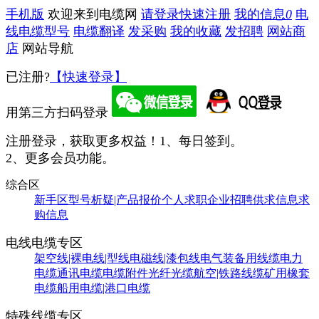
手机版
欢迎来到电缆网
请登录
快速注册
我的信息
0
电
线电缆型号
电缆翻译
发采购
我的收藏
发招聘
网站商
店
网站导航
已注册?
【快速登录】
用第三方扫码登录
注册登录，获取更多权益！
1、每日签到。
2、更多会员功能。
综合区
新手区
型号析疑|产品报价
个人求职
企业招聘
供求信息
求
购信息
电线电缆专区
架空线|裸电线|型线
电磁线|漆包线
电气装备用线缆
电力
电缆
通讯电缆
电缆附件
光纤光缆
航空|铁路线缆
矿用橡套
电缆
船用电缆|港口电缆
特殊线缆专区