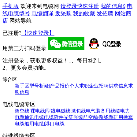
手机版
欢迎来到电缆网
请登录
快速注册
我的信息
0
电
线电缆型号
电缆翻译
发采购
我的收藏
发招聘
网站商
店
网站导航
已注册?
【快速登录】
用第三方扫码登录
注册登录，获取更多权益！
1、每日签到。
2、更多会员功能。
综合区
新手区
型号析疑|产品报价
个人求职
企业招聘
供求信息
求
购信息
电线电缆专区
架空线|裸电线|型线
电磁线|漆包线
电气装备用线缆
电力
电缆
通讯电缆
电缆附件
光纤光缆
航空|铁路线缆
矿用橡套
电缆
船用电缆|港口电缆
特殊线缆专区