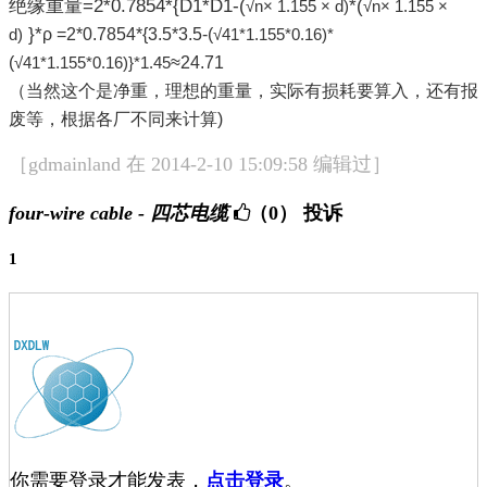
绝缘重量=2*0.7854*{D1*D1-(
*(
√n× 1.155 × d)
√n× 1.155 ×
}*
ρ =2*0.7854*{3.5*3.5-(
d)
√41*1.155*0.16)*
(
≈24.71
√41*1.155*0.16)}*1.45
（当然这个是净重，理想的重量，实际有损耗要算入，还有报
废等，根据各厂不同来计算)
［gdmainland 在 2014-2-10 15:09:58 编辑过］
four-wire cable - 四芯电缆
（0）
投诉
1
你需要登录才能发表，
点击登录
。