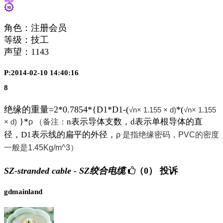
角色：注册会员
等级：技工
声望：
1143
P:2014-02-10 14:40:16
8
绝缘的重量=2*0.7854*{D1*D1-(
*(
√n× 1.155 × d)
√n× 1.155
}*
n表示导体支数，d表示单根导体的直
ρ （备注：
× d)
径，D1表示线的扁平的外径，
ρ 是指绝缘密码，PVC的密度
一般是1.45Kg/m^3）
SZ-stranded cable - SZ绞合电缆
（0）
投诉
gdmainland