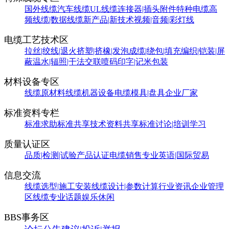
国外线缆
汽车线缆
UL线缆
连接器|插头附件
特种电缆
高
频线缆|数据线缆
新产品|新技术
视频|音频|彩灯线
电缆工艺技术区
拉丝|绞线|退火
挤塑|挤橡|发泡
成缆|绕包|填充
编织|铠装|屏
蔽
温水|辐照|干法交联
喷码印字|记米包装
材料设备专区
线缆原材料
线缆机器设备
电缆模具|盘具
企业厂家
标准资料专栏
标准求助
标准共享
技术资料共享
标准讨论|培训学习
质量认证区
品质|检测|试验
产品认证
电缆销售
专业英语|国际贸易
信息交流
线缆选型|施工安装
线缆设计|参数计算
行业资讯
企业管理
区
线缆专业话题
娱乐休闲
BBS事务区