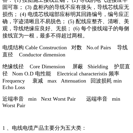
答： (1) 按图施工接线正确； (2) 导线的电气连接应牢
固可靠； (3) 盘柜内的导线不应有接头，导线芯线应无
损伤； (4) 电缆芯线端部应标明其回路编号，编号应正
确，字迹清晰且不易脱色； (5) 配线应整齐、清晰、美
观，导线绝缘应良好、无损； (6) 每个接线端子的每侧
接线宜为一根，最多不得超过两根。
电缆结构 Cable Construction
对数
No.of Pairs
导线
直径
Conductor dimension
绝缘线径
Core Dimension
屏蔽
Shielding
护层直
径
Nom O.D 电性能
Electrical characteristis 频率
Frequency
衰减
max
Attenuation
回波损耗 min
Echo Loss
近端串音
min
Next Worst Pair
远端串音
min
Worst Pair
1 、电线电缆产品主要分为五大类：