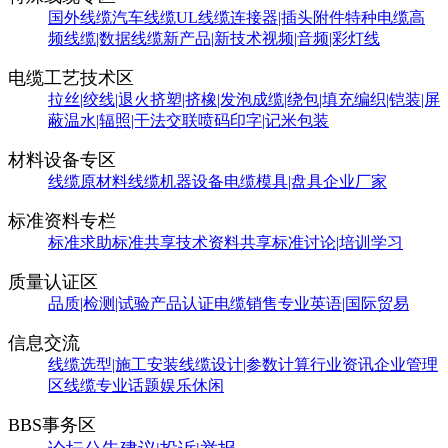
国外线缆
汽车线缆
UL线缆
连接器|插头附件
特种电缆
高
频线缆|数据线缆
新产品|新技术
视频|音频|彩灯线
电缆工艺技术区
拉丝|绞线|退火
挤塑|挤橡|发泡
成缆|绕包|填充
编织|铠装|屏
蔽
温水|辐照|干法交联
喷码印字|记米包装
材料设备专区
线缆原材料
线缆机器设备
电缆模具|盘具
企业厂家
标准资料专栏
标准求助
标准共享
技术资料共享
标准讨论|培训学习
质量认证区
品质|检测|试验
产品认证
电缆销售
专业英语|国际贸易
信息交流
线缆选型|施工安装
线缆设计|参数计算
行业资讯
企业管理
区
线缆专业话题
娱乐休闲
BBS事务区