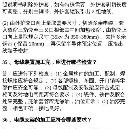
照说明书剥除外护套，如有特殊需要，外护套剥切长度
可调整，分别由铜带、外护套铠装引出 2 组地线。
(2) 由外护套口向上量取需要尺寸，切除多余电缆，套
入热缩三指套至三叉口根部由中间加热收缩，由指套上
口向上量取规定尺寸 (35kv 为 350~380mm) 。去掉多余
铜带 ( 保留 20mm) ，再保留半导体预定位置，压接出
线端子密封。
35 、母线装置施工完，应进行哪些检查？
答：应进行下列检查： (1) 金属构件的加工、配制、焊
接螺接应符合规定； (2) 各部螺栓、垫圈、开口销等零
部件应齐全可靠； (3) 母线配制及安装架应符合规定，
相间及对地电气距离符合要求； (4) 瓷件、铁件及胶合
处应完整，充油套管应无渗油，油位正常； (5) 油漆完
整，相色正确，接地良好。
36 、电缆支架的加工应符合哪些要求？