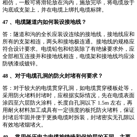
相仿，一般可将滑轮放在沟内，施放完毕，将电缆放于
沟底或支架上，并在电缆上绑扎电缆标牌。
47 、电缆隧道内如何装设接地线？
答：隧道和沟的全长应装设连续的接地线，接地线应和
所有的支架相连，两头和接地极连通。接地线的规格应
符合设计要求。电缆铅包和铠装除了有绝缘要求外，应
全部相互连接并和接地线相连，电缆架和接地线均应涂
防锈漆或镀锌。
48 、对于电缆孔洞的防火封堵有何要求？
答：对于较大的电缆贯穿孔洞，如电缆贯穿楼板处等，
采用防火堵料封堵时，应根据实际情况，先在电缆表面
涂四至六层防火涂料，长度自孔洞以下 1.5m 左右，再
用耐火材料加工成具有一定强度的板托防火堵料，保证
封堵后牢固并便于更换电缆时拆装，封堵密实无孔隙以
有效地堵烟堵火。