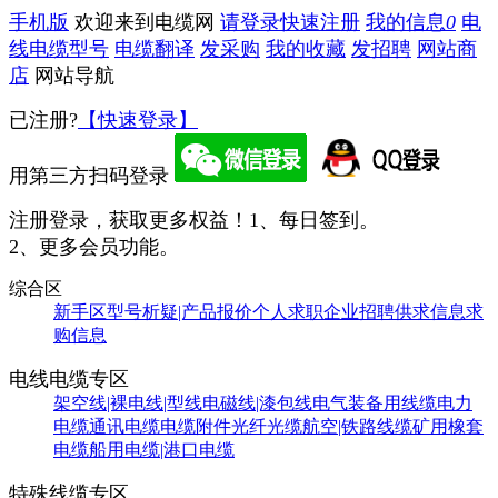
手机版
欢迎来到电缆网
请登录
快速注册
我的信息
0
电
线电缆型号
电缆翻译
发采购
我的收藏
发招聘
网站商
店
网站导航
已注册?
【快速登录】
用第三方扫码登录
注册登录，获取更多权益！
1、每日签到。
2、更多会员功能。
综合区
新手区
型号析疑|产品报价
个人求职
企业招聘
供求信息
求
购信息
电线电缆专区
架空线|裸电线|型线
电磁线|漆包线
电气装备用线缆
电力
电缆
通讯电缆
电缆附件
光纤光缆
航空|铁路线缆
矿用橡套
电缆
船用电缆|港口电缆
特殊线缆专区