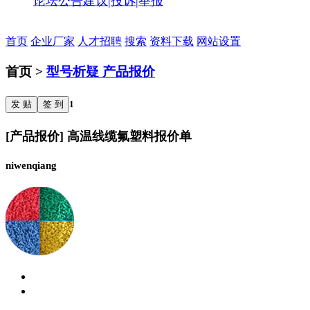
论坛公告
建议|投诉|举报
首页
企业厂家
人才招聘
搜索
资料下载
网站设置
首页 >
型号析疑 产品报价
发 贴
签 到
1
[产品报价] 高温线缆氟塑料报价单
niwenqiang