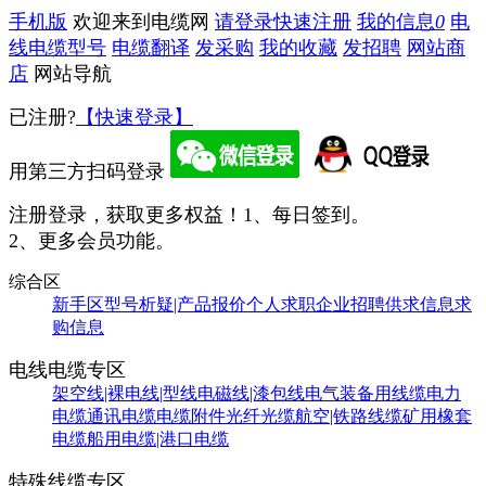
手机版
欢迎来到电缆网
请登录
快速注册
我的信息
0
电
线电缆型号
电缆翻译
发采购
我的收藏
发招聘
网站商
店
网站导航
已注册?
【快速登录】
用第三方扫码登录
注册登录，获取更多权益！
1、每日签到。
2、更多会员功能。
综合区
新手区
型号析疑|产品报价
个人求职
企业招聘
供求信息
求
购信息
电线电缆专区
架空线|裸电线|型线
电磁线|漆包线
电气装备用线缆
电力
电缆
通讯电缆
电缆附件
光纤光缆
航空|铁路线缆
矿用橡套
电缆
船用电缆|港口电缆
特殊线缆专区