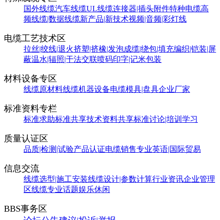
国外线缆
汽车线缆
UL线缆
连接器|插头附件
特种电缆
高
频线缆|数据线缆
新产品|新技术
视频|音频|彩灯线
电缆工艺技术区
拉丝|绞线|退火
挤塑|挤橡|发泡
成缆|绕包|填充
编织|铠装|屏
蔽
温水|辐照|干法交联
喷码印字|记米包装
材料设备专区
线缆原材料
线缆机器设备
电缆模具|盘具
企业厂家
标准资料专栏
标准求助
标准共享
技术资料共享
标准讨论|培训学习
质量认证区
品质|检测|试验
产品认证
电缆销售
专业英语|国际贸易
信息交流
线缆选型|施工安装
线缆设计|参数计算
行业资讯
企业管理
区
线缆专业话题
娱乐休闲
BBS事务区