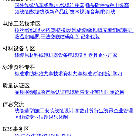
国外线缆
汽车线缆
UL线缆
连接器|插头附件
特种电缆
高
频线缆|数据线缆
新产品|新技术
视频|音频|彩灯线
电缆工艺技术区
拉丝|绞线|退火
挤塑|挤橡|发泡
成缆|绕包|填充
编织|铠装|屏
蔽
温水|辐照|干法交联
喷码印字|记米包装
材料设备专区
线缆原材料
线缆机器设备
电缆模具|盘具
企业厂家
标准资料专栏
标准求助
标准共享
技术资料共享
标准讨论|培训学习
质量认证区
品质|检测|试验
产品认证
电缆销售
专业英语|国际贸易
信息交流
线缆选型|施工安装
线缆设计|参数计算
行业资讯
企业管理
区
线缆专业话题
娱乐休闲
BBS事务区