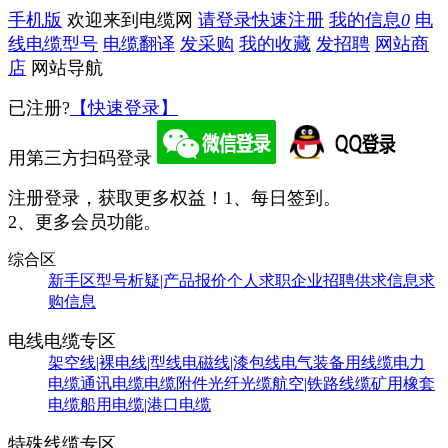
手机版
欢迎来到电缆网
请登录
快速注册
我的信息
0
电
线电缆型号
电缆翻译
发采购
我的收藏
发招聘
网站商
店
网站导航
已注册?
【快速登录】
用第三方扫码登录
注册登录，获取更多权益！
1、每日签到。
2、更多会员功能。
综合区
新手区
型号析疑|产品报价
个人求职
企业招聘
供求信息
求
购信息
电线电缆专区
架空线|裸电线|型线
电磁线|漆包线
电气装备用线缆
电力
电缆
通讯电缆
电缆附件
光纤光缆
航空|铁路线缆
矿用橡套
电缆
船用电缆|港口电缆
特殊线缆专区