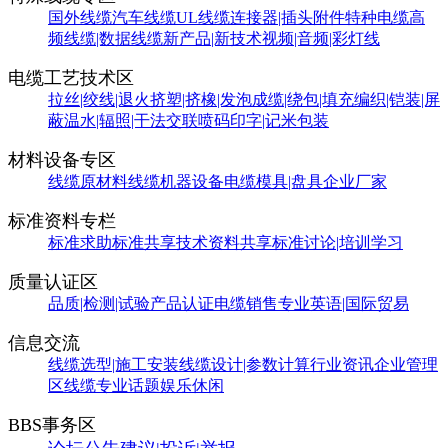
国外线缆
汽车线缆
UL线缆
连接器|插头附件
特种电缆
高
频线缆|数据线缆
新产品|新技术
视频|音频|彩灯线
电缆工艺技术区
拉丝|绞线|退火
挤塑|挤橡|发泡
成缆|绕包|填充
编织|铠装|屏
蔽
温水|辐照|干法交联
喷码印字|记米包装
材料设备专区
线缆原材料
线缆机器设备
电缆模具|盘具
企业厂家
标准资料专栏
标准求助
标准共享
技术资料共享
标准讨论|培训学习
质量认证区
品质|检测|试验
产品认证
电缆销售
专业英语|国际贸易
信息交流
线缆选型|施工安装
线缆设计|参数计算
行业资讯
企业管理
区
线缆专业话题
娱乐休闲
BBS事务区