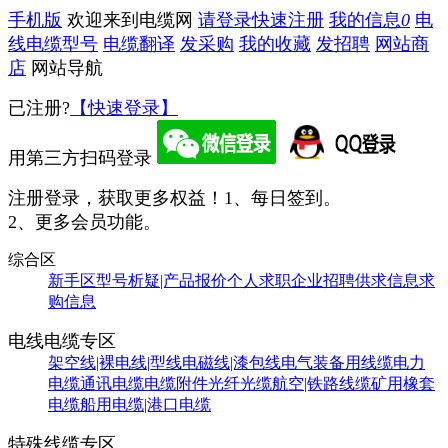
手机版
欢迎来到电缆网
请登录
快速注册
我的信息
0
电
线电缆型号
电缆翻译
发采购
我的收藏
发招聘
网站商
店
网站导航
已注册?
【快速登录】
用第三方扫码登录
注册登录，获取更多权益！
1、每日签到。
2、更多会员功能。
综合区
新手区
型号析疑|产品报价
个人求职
企业招聘
供求信息
求
购信息
电线电缆专区
架空线|裸电线|型线
电磁线|漆包线
电气装备用线缆
电力
电缆
通讯电缆
电缆附件
光纤光缆
航空|铁路线缆
矿用橡套
电缆
船用电缆|港口电缆
特殊线缆专区