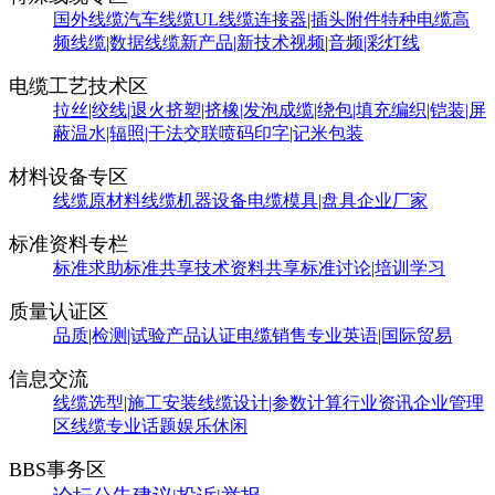
国外线缆
汽车线缆
UL线缆
连接器|插头附件
特种电缆
高
频线缆|数据线缆
新产品|新技术
视频|音频|彩灯线
电缆工艺技术区
拉丝|绞线|退火
挤塑|挤橡|发泡
成缆|绕包|填充
编织|铠装|屏
蔽
温水|辐照|干法交联
喷码印字|记米包装
材料设备专区
线缆原材料
线缆机器设备
电缆模具|盘具
企业厂家
标准资料专栏
标准求助
标准共享
技术资料共享
标准讨论|培训学习
质量认证区
品质|检测|试验
产品认证
电缆销售
专业英语|国际贸易
信息交流
线缆选型|施工安装
线缆设计|参数计算
行业资讯
企业管理
区
线缆专业话题
娱乐休闲
BBS事务区