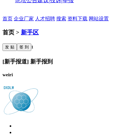
论坛公告
建议|投诉|举报
首页
企业厂家
人才招聘
搜索
资料下载
网站设置
首页 >
新手区
发 贴
签 到
1
[新手报道] 新手报到
weiri