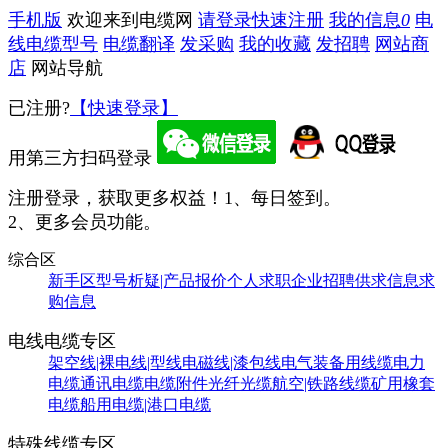
手机版
欢迎来到电缆网
请登录
快速注册
我的信息
0
电
线电缆型号
电缆翻译
发采购
我的收藏
发招聘
网站商
店
网站导航
已注册?
【快速登录】
用第三方扫码登录
注册登录，获取更多权益！
1、每日签到。
2、更多会员功能。
综合区
新手区
型号析疑|产品报价
个人求职
企业招聘
供求信息
求
购信息
电线电缆专区
架空线|裸电线|型线
电磁线|漆包线
电气装备用线缆
电力
电缆
通讯电缆
电缆附件
光纤光缆
航空|铁路线缆
矿用橡套
电缆
船用电缆|港口电缆
特殊线缆专区