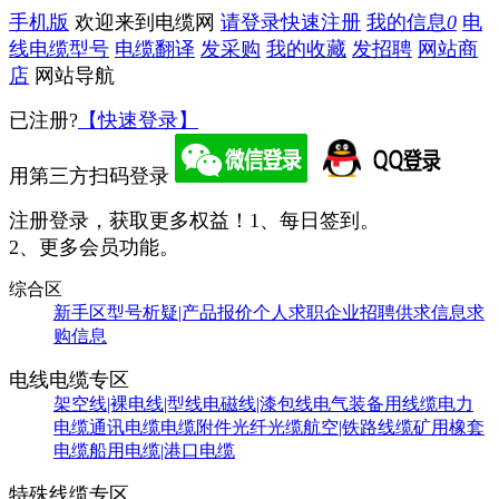
手机版
欢迎来到电缆网
请登录
快速注册
我的信息
0
电
线电缆型号
电缆翻译
发采购
我的收藏
发招聘
网站商
店
网站导航
已注册?
【快速登录】
用第三方扫码登录
注册登录，获取更多权益！
1、每日签到。
2、更多会员功能。
综合区
新手区
型号析疑|产品报价
个人求职
企业招聘
供求信息
求
购信息
电线电缆专区
架空线|裸电线|型线
电磁线|漆包线
电气装备用线缆
电力
电缆
通讯电缆
电缆附件
光纤光缆
航空|铁路线缆
矿用橡套
电缆
船用电缆|港口电缆
特殊线缆专区