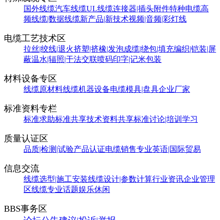
国外线缆
汽车线缆
UL线缆
连接器|插头附件
特种电缆
高
频线缆|数据线缆
新产品|新技术
视频|音频|彩灯线
电缆工艺技术区
拉丝|绞线|退火
挤塑|挤橡|发泡
成缆|绕包|填充
编织|铠装|屏
蔽
温水|辐照|干法交联
喷码印字|记米包装
材料设备专区
线缆原材料
线缆机器设备
电缆模具|盘具
企业厂家
标准资料专栏
标准求助
标准共享
技术资料共享
标准讨论|培训学习
质量认证区
品质|检测|试验
产品认证
电缆销售
专业英语|国际贸易
信息交流
线缆选型|施工安装
线缆设计|参数计算
行业资讯
企业管理
区
线缆专业话题
娱乐休闲
BBS事务区