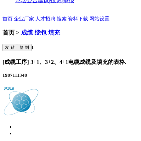
论坛公告
建议|投诉|举报
首页
企业厂家
人才招聘
搜索
资料下载
网站设置
首页 >
成缆 绕包 填充
发 贴
签 到
1
[成缆工序] 3+1、3+2、4+1电缆成缆及填充的表格.
1987111348