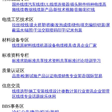
国外线缆
汽车线缆
UL线缆
连接器|插头附件
特种电缆
高
频线缆|数据线缆
新产品|新技术
视频|音频|彩灯线
电缆工艺技术区
拉丝|绞线|退火
挤塑|挤橡|发泡
成缆|绕包|填充
编织|铠装|屏
蔽
温水|辐照|干法交联
喷码印字|记米包装
材料设备专区
线缆原材料
线缆机器设备
电缆模具|盘具
企业厂家
标准资料专栏
标准求助
标准共享
技术资料共享
标准讨论|培训学习
质量认证区
品质|检测|试验
产品认证
电缆销售
专业英语|国际贸易
信息交流
线缆选型|施工安装
线缆设计|参数计算
行业资讯
企业管理
区
线缆专业话题
娱乐休闲
BBS事务区