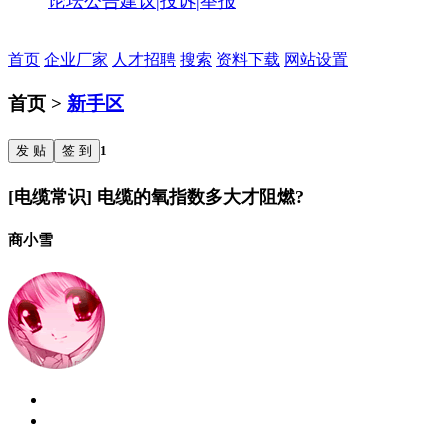
论坛公告
建议|投诉|举报
首页
企业厂家
人才招聘
搜索
资料下载
网站设置
首页 >
新手区
发 贴
签 到
1
[电缆常识] 电缆的氧指数多大才阻燃?
商小雪