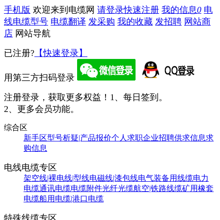
手机版
欢迎来到电缆网
请登录
快速注册
我的信息
0
电
线电缆型号
电缆翻译
发采购
我的收藏
发招聘
网站商
店
网站导航
已注册?
【快速登录】
用第三方扫码登录
注册登录，获取更多权益！
1、每日签到。
2、更多会员功能。
综合区
新手区
型号析疑|产品报价
个人求职
企业招聘
供求信息
求
购信息
电线电缆专区
架空线|裸电线|型线
电磁线|漆包线
电气装备用线缆
电力
电缆
通讯电缆
电缆附件
光纤光缆
航空|铁路线缆
矿用橡套
电缆
船用电缆|港口电缆
特殊线缆专区