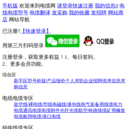
手机版
欢迎来到电缆网
请登录
快速注册
我的信息
0
电
线电缆型号
电缆翻译
发采购
我的收藏
发招聘
网站商
店
网站导航
已注册?
【快速登录】
用第三方扫码登录
注册登录，获取更多权益！
1、每日签到。
2、更多会员功能。
综合区
新手区
型号析疑|产品报价
个人求职
企业招聘
供求信息
求
购信息
电线电缆专区
架空线|裸电线|型线
电磁线|漆包线
电气装备用线缆
电力
电缆
通讯电缆
电缆附件
光纤光缆
航空|铁路线缆
矿用橡套
电缆
船用电缆|港口电缆
特殊线缆专区