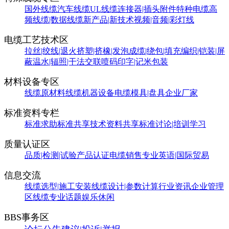
国外线缆
汽车线缆
UL线缆
连接器|插头附件
特种电缆
高
频线缆|数据线缆
新产品|新技术
视频|音频|彩灯线
电缆工艺技术区
拉丝|绞线|退火
挤塑|挤橡|发泡
成缆|绕包|填充
编织|铠装|屏
蔽
温水|辐照|干法交联
喷码印字|记米包装
材料设备专区
线缆原材料
线缆机器设备
电缆模具|盘具
企业厂家
标准资料专栏
标准求助
标准共享
技术资料共享
标准讨论|培训学习
质量认证区
品质|检测|试验
产品认证
电缆销售
专业英语|国际贸易
信息交流
线缆选型|施工安装
线缆设计|参数计算
行业资讯
企业管理
区
线缆专业话题
娱乐休闲
BBS事务区