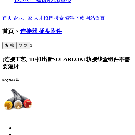
论坛公告
建议|投诉|举报
首页
企业厂家
人才招聘
搜索
资料下载
网站设置
首页 >
连接器 插头附件
发 贴
签 到
1
[连接工艺] TE推出新SOLARLOK1轨接线盒组件不需
要灌封
skyeast1