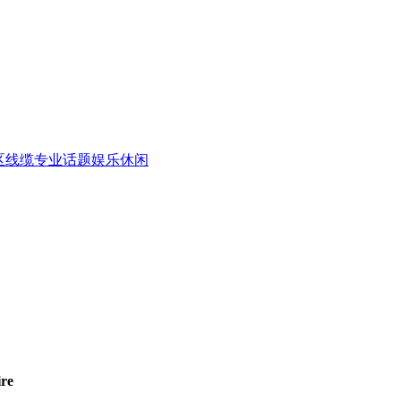
区
线缆专业话题
娱乐休闲
re