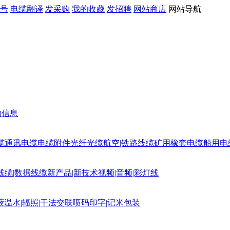
号
电缆翻译
发采购
我的收藏
发招聘
网站商店
网站导航
购信息
缆
通讯电缆
电缆附件
光纤光缆
航空|铁路线缆
矿用橡套电缆
船用电
线缆|数据线缆
新产品|新技术
视频|音频|彩灯线
蔽
温水|辐照|干法交联
喷码印字|记米包装