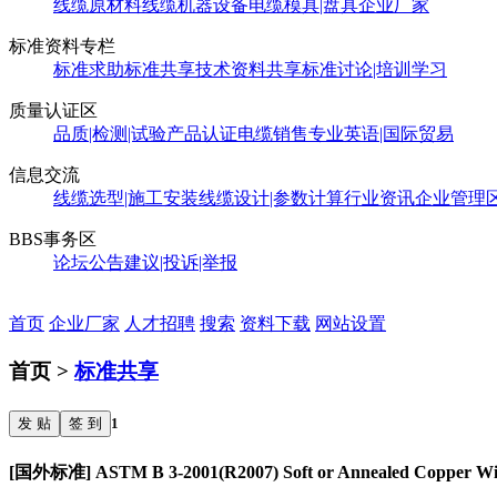
线缆原材料
线缆机器设备
电缆模具|盘具
企业厂家
标准资料专栏
标准求助
标准共享
技术资料共享
标准讨论|培训学习
质量认证区
品质|检测|试验
产品认证
电缆销售
专业英语|国际贸易
信息交流
线缆选型|施工安装
线缆设计|参数计算
行业资讯
企业管理
BBS事务区
论坛公告
建议|投诉|举报
首页
企业厂家
人才招聘
搜索
资料下载
网站设置
首页 >
标准共享
发 贴
签 到
1
[国外标准] ASTM B 3-2001(R2007) Soft or Annealed Copper Wi