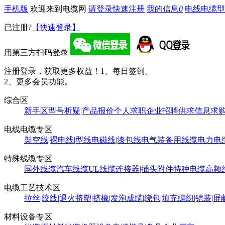
手机版
欢迎来到电缆网
请登录
快速注册
我的信息
0
电线电缆型
已注册?
【快速登录】
用第三方扫码登录
注册登录，获取更多权益！
1、每日签到。
2、更多会员功能。
综合区
新手区
型号析疑|产品报价
个人求职
企业招聘
供求信息
求
电线电缆专区
架空线|裸电线|型线
电磁线|漆包线
电气装备用线缆
电力电
特殊线缆专区
国外线缆
汽车线缆
UL线缆
连接器|插头附件
特种电缆
高频
电缆工艺技术区
拉丝|绞线|退火
挤塑|挤橡|发泡
成缆|绕包|填充
编织|铠装|屏
材料设备专区