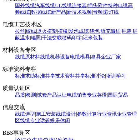
国外线缆
汽车线缆
UL线缆
连接器|插头附件
特种电缆
高
频线缆|数据线缆
新产品|新技术
视频|音频|彩灯线
电缆工艺技术区
拉丝|绞线|退火
挤塑|挤橡|发泡
成缆|绕包|填充
编织|铠装|屏
蔽
温水|辐照|干法交联
喷码印字|记米包装
材料设备专区
线缆原材料
线缆机器设备
电缆模具|盘具
企业厂家
标准资料专栏
标准求助
标准共享
技术资料共享
标准讨论|培训学习
质量认证区
品质|检测|试验
产品认证
电缆销售
专业英语|国际贸易
信息交流
线缆选型|施工安装
线缆设计|参数计算
行业资讯
企业管理
区
线缆专业话题
娱乐休闲
BBS事务区