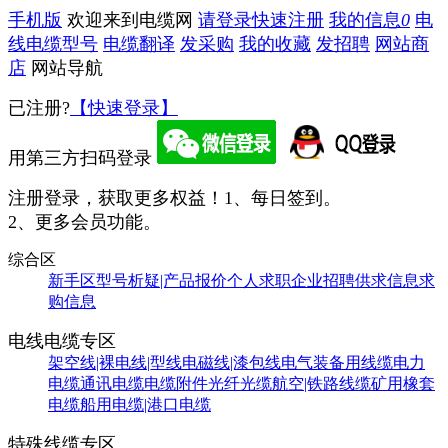
手机版
欢迎来到电缆网
请登录
快速注册
我的信息
0
电
线电缆型号
电缆翻译
发采购
我的收藏
发招聘
网站商
店
网站导航
已注册?
【快速登录】
用第三方扫码登录
注册登录，获取更多权益！
1、每日签到。
2、更多会员功能。
综合区
新手区
型号析疑|产品报价
个人求职
企业招聘
供求信息
求
购信息
电线电缆专区
架空线|裸电线|型线
电磁线|漆包线
电气装备用线缆
电力
电缆
通讯电缆
电缆附件
光纤光缆
航空|铁路线缆
矿用橡套
电缆
船用电缆|港口电缆
特殊线缆专区