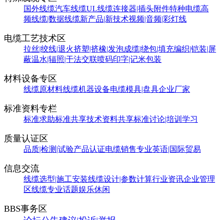
国外线缆
汽车线缆
UL线缆
连接器|插头附件
特种电缆
高
频线缆|数据线缆
新产品|新技术
视频|音频|彩灯线
电缆工艺技术区
拉丝|绞线|退火
挤塑|挤橡|发泡
成缆|绕包|填充
编织|铠装|屏
蔽
温水|辐照|干法交联
喷码印字|记米包装
材料设备专区
线缆原材料
线缆机器设备
电缆模具|盘具
企业厂家
标准资料专栏
标准求助
标准共享
技术资料共享
标准讨论|培训学习
质量认证区
品质|检测|试验
产品认证
电缆销售
专业英语|国际贸易
信息交流
线缆选型|施工安装
线缆设计|参数计算
行业资讯
企业管理
区
线缆专业话题
娱乐休闲
BBS事务区