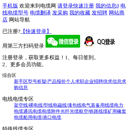
手机版
欢迎来到电缆网
请登录
快速注册
我的信息
0
电
线电缆型号
电缆翻译
发采购
我的收藏
发招聘
网站商
店
网站导航
已注册?
【快速登录】
用第三方扫码登录
注册登录，获取更多权益！
1、每日签到。
2、更多会员功能。
综合区
新手区
型号析疑|产品报价
个人求职
企业招聘
供求信息
求
购信息
电线电缆专区
架空线|裸电线|型线
电磁线|漆包线
电气装备用线缆
电力
电缆
通讯电缆
电缆附件
光纤光缆
航空|铁路线缆
矿用橡套
电缆
船用电缆|港口电缆
特殊线缆专区