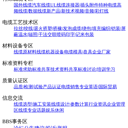
国外线缆
汽车线缆
UL线缆
连接器|插头附件
特种电缆
高
频线缆|数据线缆
新产品|新技术
视频|音频|彩灯线
电缆工艺技术区
拉丝|绞线|退火
挤塑|挤橡|发泡
成缆|绕包|填充
编织|铠装|屏
蔽
温水|辐照|干法交联
喷码印字|记米包装
材料设备专区
线缆原材料
线缆机器设备
电缆模具|盘具
企业厂家
标准资料专栏
标准求助
标准共享
技术资料共享
标准讨论|培训学习
质量认证区
品质|检测|试验
产品认证
电缆销售
专业英语|国际贸易
信息交流
线缆选型|施工安装
线缆设计|参数计算
行业资讯
企业管理
区
线缆专业话题
娱乐休闲
BBS事务区