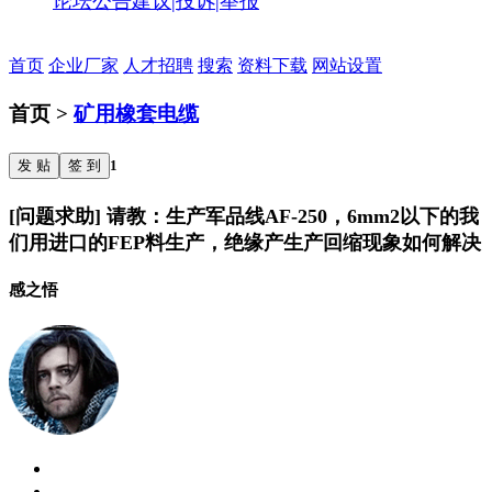
论坛公告
建议|投诉|举报
首页
企业厂家
人才招聘
搜索
资料下载
网站设置
首页 >
矿用橡套电缆
发 贴
签 到
1
[问题求助] 请教：生产军品线AF-250，6mm2以下的我
们用进口的FEP料生产，绝缘产生产回缩现象如何解决
感之悟