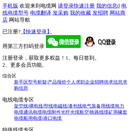
手机版
欢迎来到电缆网
请登录
快速注册
我的信息
0
电
线电缆型号
电缆翻译
发采购
我的收藏
发招聘
网站商
店
网站导航
已注册?
【快速登录】
用第三方扫码登录
注册登录，获取更多权益！
1、每日签到。
2、更多会员功能。
综合区
新手区
型号析疑|产品报价
个人求职
企业招聘
供求信息
求
购信息
电线电缆专区
架空线|裸电线|型线
电磁线|漆包线
电气装备用线缆
电力
电缆
通讯电缆
电缆附件
光纤光缆
航空|铁路线缆
矿用橡套
电缆
船用电缆|港口电缆
特殊线缆专区