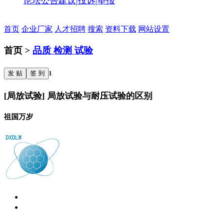
论坛公告
建议|投诉|举报
首页
企业厂家
人才招聘
搜索
资料下载
网站设置
首页 >
品质 检测 试验
发 贴
签 到
1
[局放试验] 局放试验与耐压试验的区别
祖国万岁