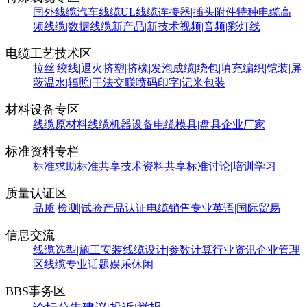
国外线缆
汽车线缆
UL线缆
连接器|插头附件
特种电缆
高
频线缆|数据线缆
新产品|新技术
视频|音频|彩灯线
电缆工艺技术区
拉丝|绞线|退火
挤塑|挤橡|发泡
成缆|绕包|填充
编织|铠装|屏
蔽
温水|辐照|干法交联
喷码印字|记米包装
材料设备专区
线缆原材料
线缆机器设备
电缆模具|盘具
企业厂家
标准资料专栏
标准求助
标准共享
技术资料共享
标准讨论|培训学习
质量认证区
品质|检测|试验
产品认证
电缆销售
专业英语|国际贸易
信息交流
线缆选型|施工安装
线缆设计|参数计算
行业资讯
企业管理
区
线缆专业话题
娱乐休闲
BBS事务区