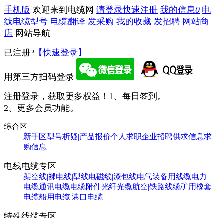
手机版
欢迎来到电缆网
请登录
快速注册
我的信息
0
电
线电缆型号
电缆翻译
发采购
我的收藏
发招聘
网站商
店
网站导航
已注册?
【快速登录】
用第三方扫码登录
注册登录，获取更多权益！
1、每日签到。
2、更多会员功能。
综合区
新手区
型号析疑|产品报价
个人求职
企业招聘
供求信息
求
购信息
电线电缆专区
架空线|裸电线|型线
电磁线|漆包线
电气装备用线缆
电力
电缆
通讯电缆
电缆附件
光纤光缆
航空|铁路线缆
矿用橡套
电缆
船用电缆|港口电缆
特殊线缆专区