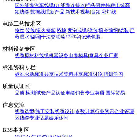
国外线缆
汽车线缆
UL线缆
连接器|插头附件
特种电缆
高
频线缆|数据线缆
新产品|新技术
视频|音频|彩灯线
电缆工艺技术区
拉丝|绞线|退火
挤塑|挤橡|发泡
成缆|绕包|填充
编织|铠装|屏
蔽
温水|辐照|干法交联
喷码印字|记米包装
材料设备专区
线缆原材料
线缆机器设备
电缆模具|盘具
企业厂家
标准资料专栏
标准求助
标准共享
技术资料共享
标准讨论|培训学习
质量认证区
品质|检测|试验
产品认证
电缆销售
专业英语|国际贸易
信息交流
线缆选型|施工安装
线缆设计|参数计算
行业资讯
企业管理
区
线缆专业话题
娱乐休闲
BBS事务区