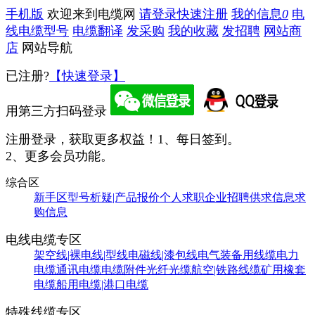
手机版
欢迎来到电缆网
请登录
快速注册
我的信息
0
电
线电缆型号
电缆翻译
发采购
我的收藏
发招聘
网站商
店
网站导航
已注册?
【快速登录】
用第三方扫码登录
注册登录，获取更多权益！
1、每日签到。
2、更多会员功能。
综合区
新手区
型号析疑|产品报价
个人求职
企业招聘
供求信息
求
购信息
电线电缆专区
架空线|裸电线|型线
电磁线|漆包线
电气装备用线缆
电力
电缆
通讯电缆
电缆附件
光纤光缆
航空|铁路线缆
矿用橡套
电缆
船用电缆|港口电缆
特殊线缆专区