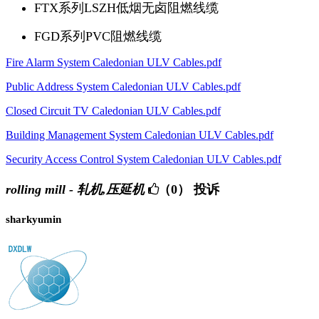
FTX系列LSZH低烟无卤阻燃线缆
FGD系列PVC阻燃线缆
Fire Alarm System Caledonian ULV Cables.pdf
Public Address System Caledonian ULV Cables.pdf
Closed Circuit TV Caledonian ULV Cables.pdf
Building Management System Caledonian ULV Cables.pdf
Security Access Control System Caledonian ULV Cables.pdf
rolling mill - 轧机,压延机
（0）
投诉
sharkyumin