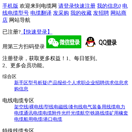
手机版
欢迎来到电缆网
请登录
快速注册
我的信息
0
电
线电缆型号
电缆翻译
发采购
我的收藏
发招聘
网站商
店
网站导航
已注册?
【快速登录】
用第三方扫码登录
注册登录，获取更多权益！
1、每日签到。
2、更多会员功能。
综合区
新手区
型号析疑|产品报价
个人求职
企业招聘
供求信息
求
购信息
电线电缆专区
架空线|裸电线|型线
电磁线|漆包线
电气装备用线缆
电力
电缆
通讯电缆
电缆附件
光纤光缆
航空|铁路线缆
矿用橡套
电缆
船用电缆|港口电缆
特殊线缆专区