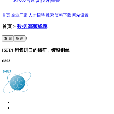
论坛公告
建议|投诉|举报
首页
企业厂家
人才招聘
搜索
资料下载
网站设置
首页 >
数据 高频线缆
发 贴
签 到
1
[SFP] 销售进口的铝箔，镀银铜丝
tl803