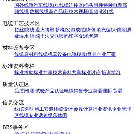
国外线缆
汽车线缆
UL线缆
连接器|插头附件
特种电缆
高
频线缆|数据线缆
新产品|新技术
视频|音频|彩灯线
电缆工艺技术区
拉丝|绞线|退火
挤塑|挤橡|发泡
成缆|绕包|填充
编织|铠装|屏
蔽
温水|辐照|干法交联
喷码印字|记米包装
材料设备专区
线缆原材料
线缆机器设备
电缆模具|盘具
企业厂家
标准资料专栏
标准求助
标准共享
技术资料共享
标准讨论|培训学习
质量认证区
品质|检测|试验
产品认证
电缆销售
专业英语|国际贸易
信息交流
线缆选型|施工安装
线缆设计|参数计算
行业资讯
企业管理
区
线缆专业话题
娱乐休闲
BBS事务区