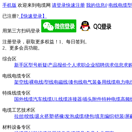
手机版
欢迎来到电缆网
请登录
快速注册
我的信息
0
电线电缆型
已注册?
【快速登录】
用第三方扫码登录
注册登录，获取更多权益！
1、每日签到。
2、更多会员功能。
综合区
新手区
型号析疑|产品报价
个人求职
企业招聘
供求信息
求
电线电缆专区
架空线|裸电线|型线
电磁线|漆包线
电气装备用线缆
电力电
特殊线缆专区
国外线缆
汽车线缆
UL线缆
连接器|插头附件
特种电缆
高频
电缆工艺技术区
拉丝|绞线|退火
挤塑|挤橡|发泡
成缆|绕包|填充
编织|铠装|屏
材料设备专区