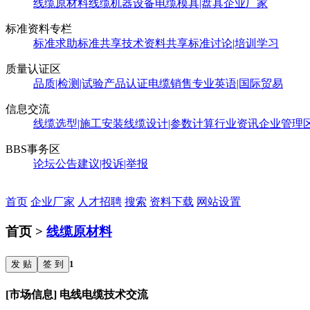
线缆原材料
线缆机器设备
电缆模具|盘具
企业厂家
标准资料专栏
标准求助
标准共享
技术资料共享
标准讨论|培训学习
质量认证区
品质|检测|试验
产品认证
电缆销售
专业英语|国际贸易
信息交流
线缆选型|施工安装
线缆设计|参数计算
行业资讯
企业管理
BBS事务区
论坛公告
建议|投诉|举报
首页
企业厂家
人才招聘
搜索
资料下载
网站设置
首页 >
线缆原材料
发 贴
签 到
1
[市场信息] 电线电缆技术交流