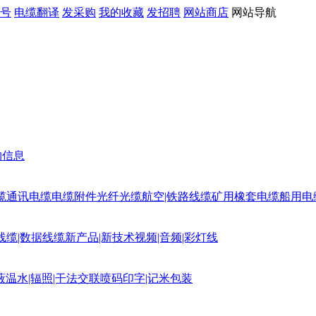
号
电缆翻译
发采购
我的收藏
发招聘
网站商店
网站导航
购信息
缆
通讯电缆
电缆附件
光纤光缆
航空|铁路线缆
矿用橡套电缆
船用电
线缆|数据线缆
新产品|新技术
视频|音频|彩灯线
蔽
温水|辐照|干法交联
喷码印字|记米包装