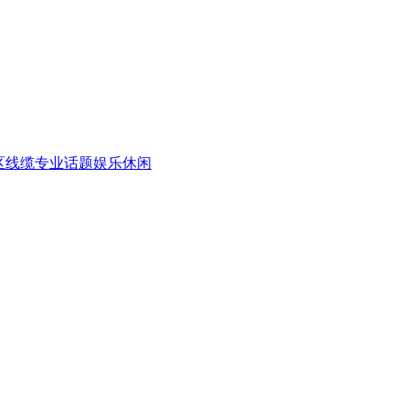
区
线缆专业话题
娱乐休闲