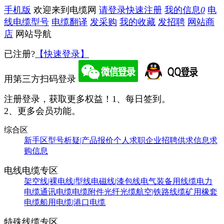
手机版
欢迎来到电缆网
请登录
快速注册
我的信息
0
电
线电缆型号
电缆翻译
发采购
我的收藏
发招聘
网站商
店
网站导航
已注册?
【快速登录】
用第三方扫码登录
注册登录，获取更多权益！
1、每日签到。
2、更多会员功能。
综合区
新手区
型号析疑|产品报价
个人求职
企业招聘
供求信息
求
购信息
电线电缆专区
架空线|裸电线|型线
电磁线|漆包线
电气装备用线缆
电力
电缆
通讯电缆
电缆附件
光纤光缆
航空|铁路线缆
矿用橡套
电缆
船用电缆|港口电缆
特殊线缆专区