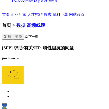
论坛公告
建议|投诉|举报
首页
企业厂家
人才招聘
搜索
资料下载
网站设置
首页 >
数据 高频线缆
发 贴
签 到
1
2
下一页
[SFP] 求助:有关SFP+特性阻抗的问题
jiushiwoxy