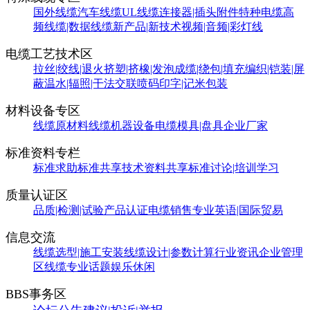
国外线缆
汽车线缆
UL线缆
连接器|插头附件
特种电缆
高
频线缆|数据线缆
新产品|新技术
视频|音频|彩灯线
电缆工艺技术区
拉丝|绞线|退火
挤塑|挤橡|发泡
成缆|绕包|填充
编织|铠装|屏
蔽
温水|辐照|干法交联
喷码印字|记米包装
材料设备专区
线缆原材料
线缆机器设备
电缆模具|盘具
企业厂家
标准资料专栏
标准求助
标准共享
技术资料共享
标准讨论|培训学习
质量认证区
品质|检测|试验
产品认证
电缆销售
专业英语|国际贸易
信息交流
线缆选型|施工安装
线缆设计|参数计算
行业资讯
企业管理
区
线缆专业话题
娱乐休闲
BBS事务区