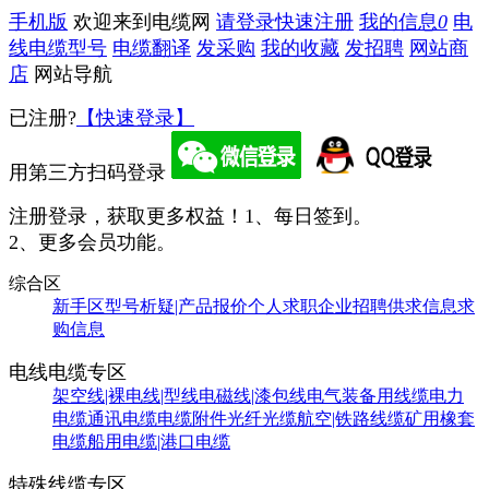
手机版
欢迎来到电缆网
请登录
快速注册
我的信息
0
电
线电缆型号
电缆翻译
发采购
我的收藏
发招聘
网站商
店
网站导航
已注册?
【快速登录】
用第三方扫码登录
注册登录，获取更多权益！
1、每日签到。
2、更多会员功能。
综合区
新手区
型号析疑|产品报价
个人求职
企业招聘
供求信息
求
购信息
电线电缆专区
架空线|裸电线|型线
电磁线|漆包线
电气装备用线缆
电力
电缆
通讯电缆
电缆附件
光纤光缆
航空|铁路线缆
矿用橡套
电缆
船用电缆|港口电缆
特殊线缆专区