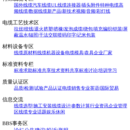
国外线缆
汽车线缆
UL线缆
连接器|插头附件
特种电缆
高
频线缆|数据线缆
新产品|新技术
视频|音频|彩灯线
电缆工艺技术区
拉丝|绞线|退火
挤塑|挤橡|发泡
成缆|绕包|填充
编织|铠装|屏
蔽
温水|辐照|干法交联
喷码印字|记米包装
材料设备专区
线缆原材料
线缆机器设备
电缆模具|盘具
企业厂家
标准资料专栏
标准求助
标准共享
技术资料共享
标准讨论|培训学习
质量认证区
品质|检测|试验
产品认证
电缆销售
专业英语|国际贸易
信息交流
线缆选型|施工安装
线缆设计|参数计算
行业资讯
企业管理
区
线缆专业话题
娱乐休闲
BBS事务区