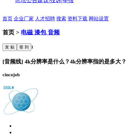
论坛公告
建议|投诉|举报
首页
企业厂家
人才招聘
搜索
资料下载
网站设置
首页 >
电磁 漆包 音频
发 贴
签 到
1
[音频线] 4k分辨率是什么？4k分辨率指的是多大？
cincojob