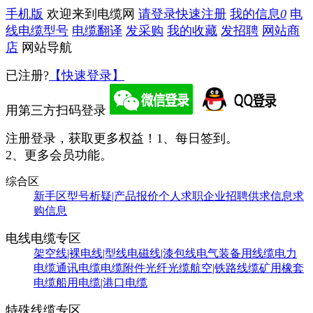
手机版
欢迎来到电缆网
请登录
快速注册
我的信息
0
电
线电缆型号
电缆翻译
发采购
我的收藏
发招聘
网站商
店
网站导航
已注册?
【快速登录】
用第三方扫码登录
注册登录，获取更多权益！
1、每日签到。
2、更多会员功能。
综合区
新手区
型号析疑|产品报价
个人求职
企业招聘
供求信息
求
购信息
电线电缆专区
架空线|裸电线|型线
电磁线|漆包线
电气装备用线缆
电力
电缆
通讯电缆
电缆附件
光纤光缆
航空|铁路线缆
矿用橡套
电缆
船用电缆|港口电缆
特殊线缆专区