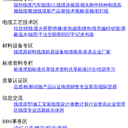
国外线缆
汽车线缆
UL线缆
连接器|插头附件
特种电缆
高
频线缆|数据线缆
新产品|新技术
视频|音频|彩灯线
电缆工艺技术区
拉丝|绞线|退火
挤塑|挤橡|发泡
成缆|绕包|填充
编织|铠装|屏
蔽
温水|辐照|干法交联
喷码印字|记米包装
材料设备专区
线缆原材料
线缆机器设备
电缆模具|盘具
企业厂家
标准资料专栏
标准求助
标准共享
技术资料共享
标准讨论|培训学习
质量认证区
品质|检测|试验
产品认证
电缆销售
专业英语|国际贸易
信息交流
线缆选型|施工安装
线缆设计|参数计算
行业资讯
企业管理
区
线缆专业话题
娱乐休闲
BBS事务区