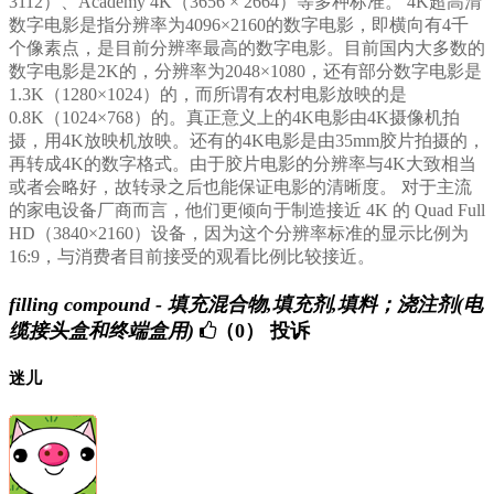
3112）、Academy 4K（3656 × 2664）等多种标准。 4K超高清
数字电影是指分辨率为4096×2160的数字电影，即横向有4千
个像素点，是目前分辨率最高的数字电影。目前国内大多数的
数字电影是2K的，分辨率为2048×1080，还有部分数字电影是
1.3K（1280×1024）的，而所谓有农村电影放映的是
0.8K（1024×768）的。真正意义上的4K电影由4K摄像机拍
摄，用4K放映机放映。还有的4K电影是由35mm胶片拍摄的，
再转成4K的数字格式。由于胶片电影的分辨率与4K大致相当
或者会略好，故转录之后也能保证电影的清晰度。 对于主流
的家电设备厂商而言，他们更倾向于制造接近 4K 的 Quad Full
HD（3840×2160）设备，因为这个分辨率标准的显示比例为
16:9，与消费者目前接受的观看比例比较接近。
filling compound - 填充混合物,填充剂,填料；浇注剂(电
缆接头盒和终端盒用)
（0）
投诉
迷儿